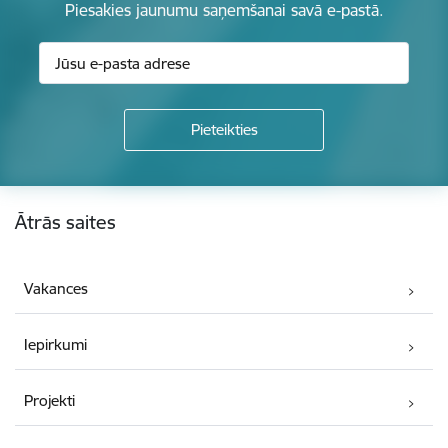
Piesakies jaunumu saņemšanai savā e-pastā.
Kājene
Ātrās saites
Vakances
Iepirkumi
Projekti