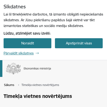
Pāriet uz lapas saturu
Sīkdatnes
Spied
lai meklētu
Enter
Lai šī tīmekļvietne darbotos, tā izmanto obligāti nepieciešamās
sīkdatnes. Ar Jūsu piekrišanu papildus šajā vietnē var tikt
izmantotas statistikas un sociālo mediju sīkdatnes.
Lūdzu, atzīmējiet savu izvēli:
Noraidīt
Apstiprināt visas
Pārvaldīt sīkdatnes
Sākums
Tīmekļa vietnes novērtējums
Tīmekļa vietnes novērtējums