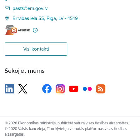
E-pasts:
pasts@em.gov.lv
Brīvības iela 55, Rīga, LV - 1519
Visi kontakti
Sekojiet mums
© 2026 Ekonomikas ministrija, publicētā satura visas tiesības aizsargātas.
© 2020 Valsts kanceleja, Tīmekļvietņu vienotās platformas visas tiesības
aizsargātas.