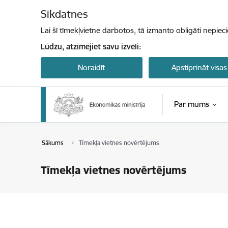
Pāriet uz lapas saturu
Sīkdatnes
Lai šī tīmekļvietne darbotos, tā izmanto obligāti nepiec
Lūdzu, atzīmējiet savu izvēli:
Noraidīt
Apstiprināt visas
Par mums
Sākums
Tīmekļa vietnes novērtējums
Tīmekļa vietnes novērtējums