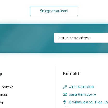
Sniegt atsauksmi
i
Kontakti
 politika
+371 67013100
E-pasts:
pasts@em.gov.lv
mība
Brīvības iela 55, Rīga, L
te