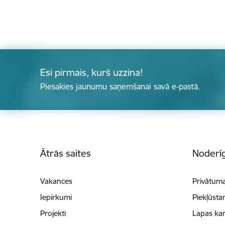
Esi pirmais, kurš uzzina!
Piesakies jaunumu saņemšanai savā e-pastā.
Kājene
Ātrās saites
Noderīg
Vakances
Privātuma
Iepirkumi
Piekļūsta
Projekti
Lapas kar