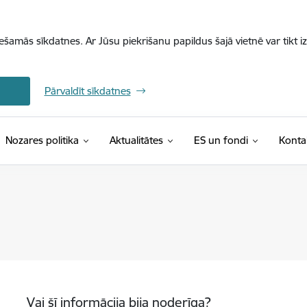
iešamās sīkdatnes. Ar Jūsu piekrišanu papildus šajā vietnē var tikt i
Pārvaldīt sīkdatnes
Nozares politika
Aktualitātes
ES un fondi
Konta
Vai šī informācija bija noderīga?