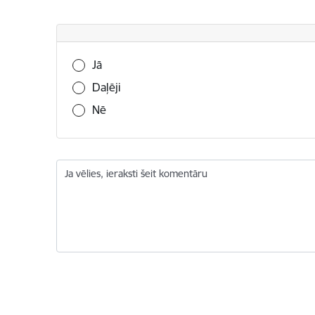
Vai šī informācija bija noderīga?
Jā
Daļēji
Nē
Ja vēlies, ieraksti šeit komentāru