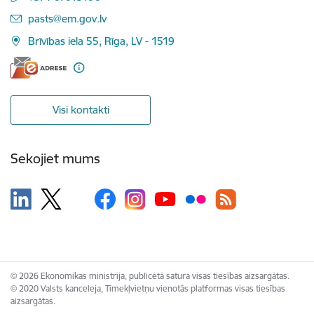
E-pasts:
pasts@em.gov.lv
Brīvības iela 55, Rīga, LV - 1519
Visi kontakti
Sekojiet mums
© 2026 Ekonomikas ministrija, publicētā satura visas tiesības aizsargātas.
© 2020 Valsts kanceleja, Tīmekļvietņu vienotās platformas visas tiesības
aizsargātas.