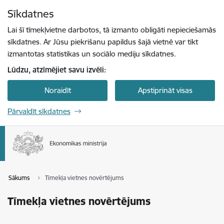
Pāriet uz lapas saturu
Sīkdatnes
Spied
lai meklētu
Enter
Lai šī tīmekļvietne darbotos, tā izmanto obligāti nepieciešamās
sīkdatnes. Ar Jūsu piekrišanu papildus šajā vietnē var tikt
izmantotas statistikas un sociālo mediju sīkdatnes.
Lūdzu, atzīmējiet savu izvēli:
Noraidīt
Apstiprināt visas
Pārvaldīt sīkdatnes
Sākums
Tīmekļa vietnes novērtējums
Tīmekļa vietnes novērtējums