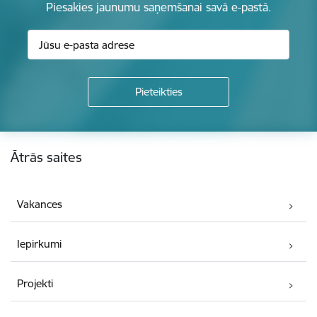
Piesakies jaunumu saņemšanai savā e-pastā.
Kājene
Ātrās saites
Vakances
Iepirkumi
Projekti