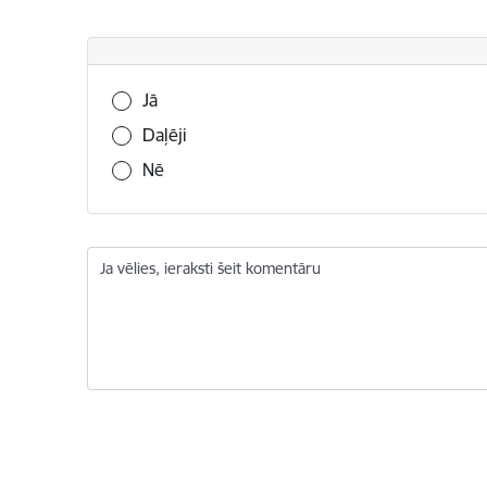
Vai šī informācija bija noderīga?
Jā
Daļēji
Nē
Ja vēlies, ieraksti šeit komentāru