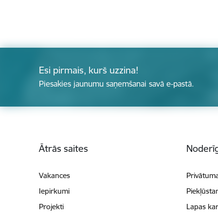
Esi pirmais, kurš uzzina!
Piesakies jaunumu saņemšanai savā e-pastā.
Kājene
Ātrās saites
Noderīg
Vakances
Privātuma
Iepirkumi
Piekļūsta
Projekti
Lapas kar