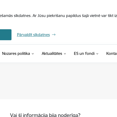
iešamās sīkdatnes. Ar Jūsu piekrišanu papildus šajā vietnē var tikt i
Pārvaldīt sīkdatnes
Nozares politika
Aktualitātes
ES un fondi
Konta
Vai šī informācija bija noderīga?