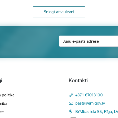
Sniegt atsauksmi
i
Kontakti
 politika
+371 67013100
E-pasts:
pasts@em.gov.lv
mība
Brīvības iela 55, Rīga, L
te