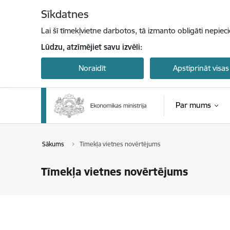
Pāriet uz lapas saturu
Sīkdatnes
Lai šī tīmekļvietne darbotos, tā izmanto obligāti nepiec
Lūdzu, atzīmējiet savu izvēli:
Noraidīt
Apstiprināt visas
Par mums
Sākums
Tīmekļa vietnes novērtējums
Tīmekļa vietnes novērtējums