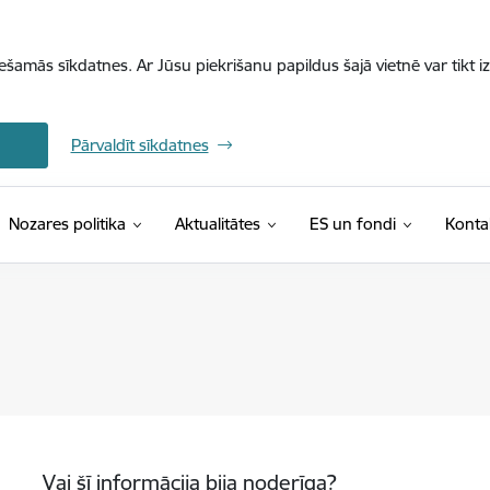
iešamās sīkdatnes. Ar Jūsu piekrišanu papildus šajā vietnē var tikt i
Pārvaldīt sīkdatnes
Nozares politika
Aktualitātes
ES un fondi
Konta
Vai šī informācija bija noderīga?