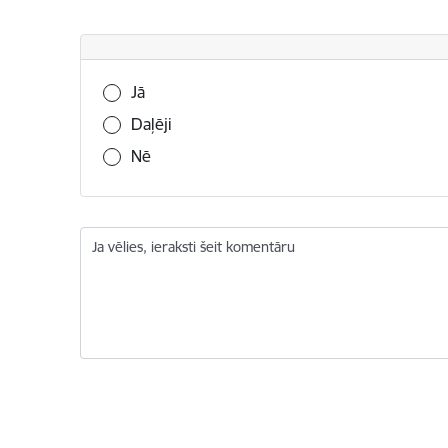
Vai šī informācija bija noderīga?
Jā
Daļēji
Nē
Ja vēlies, ieraksti šeit komentāru