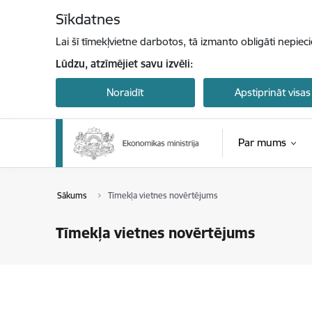
Pāriet uz lapas saturu
Sīkdatnes
Lai šī tīmekļvietne darbotos, tā izmanto obligāti nepiec
Lūdzu, atzīmējiet savu izvēli:
Noraidīt
Apstiprināt visas
Par mums
Sākums
Tīmekļa vietnes novērtējums
Tīmekļa vietnes novērtējums