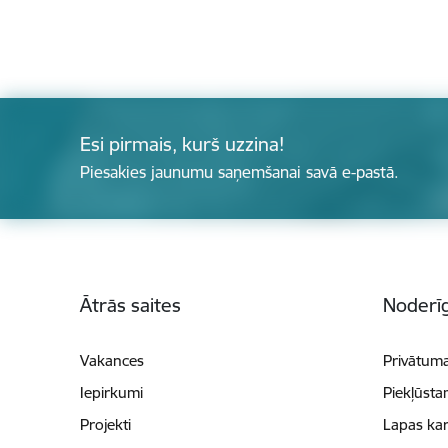
Esi pirmais, kurš uzzina!
Piesakies jaunumu saņemšanai savā e-pastā.
Kājene
Ātrās saites
Noderīg
Vakances
Privātuma
Iepirkumi
Piekļūsta
Projekti
Lapas kar