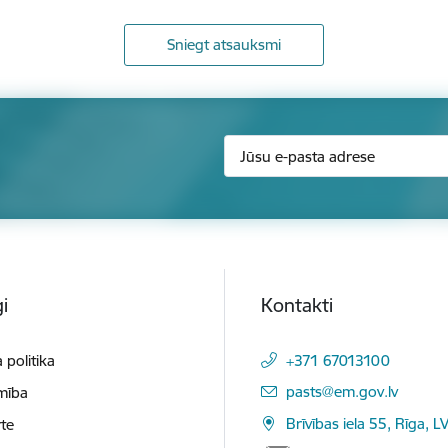
Sniegt atsauksmi
i
Kontakti
 politika
+371 67013100
E-pasts:
pasts@em.gov.lv
mība
Brīvības iela 55, Rīga, L
te