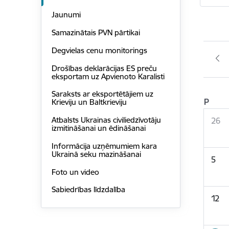
Jaunumi
Samazinātais PVN pārtikai
Degvielas cenu monitorings
Drošības deklarācijas ES preču
eksportam uz Apvienoto Karalisti
Saraksts ar eksportētājiem uz
P
Krieviju un Baltkrieviju
Atbalsts Ukrainas civiliedzīvotāju
26
izmitināšanai un ēdināšanai
Informācija uzņēmumiem kara
Ukrainā seku mazināšanai
5
Foto un video
Sabiedrības līdzdalība
12