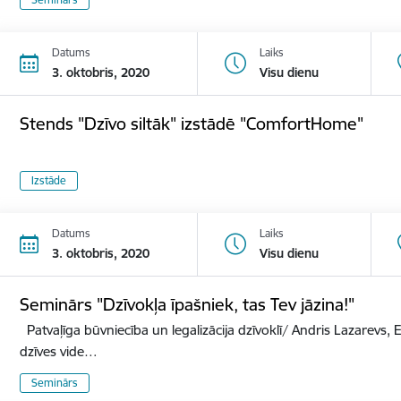
Datums
Laiks
3. oktobris, 2020
Visu dienu
Stends "Dzīvo siltāk" izstādē "ComfortHome"
Izstāde
Datums
Laiks
3. oktobris, 2020
Visu dienu
Seminārs "Dzīvokļa īpašniek, tas Tev jāzina!"
Patvaļīga būvniecība un legalizācija dzīvoklī/ Andris Lazarevs, E
dzīves vide…
Seminārs