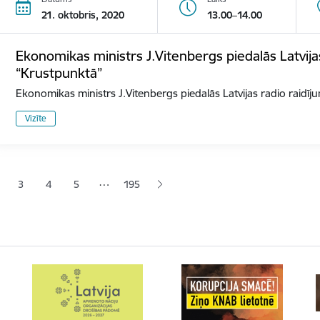
21. oktobris, 2020
13.00–14.00
Ekonomikas ministrs J.Vitenbergs piedalās Latvija
“Krustpunktā”
Ekonomikas ministrs J.Vitenbergs piedalās Latvijas radio raidī
Vizīte
ana
…
3
4
5
195
jā lapa
pa
Lapa
Lapa
Lapa