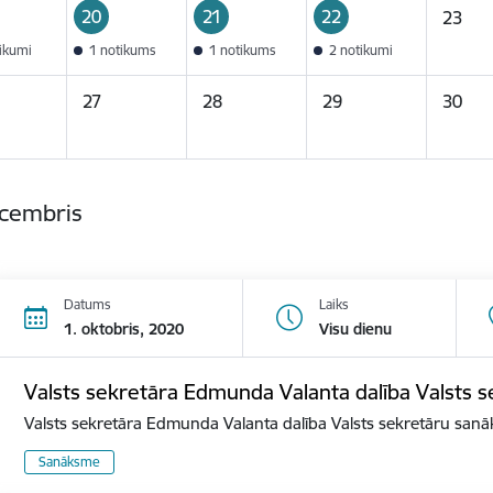
20
21
22
23
tikumi
1 notikums
1 notikums
2 notikumi
27
28
29
30
ecembris
Datums
Laiks
1. oktobris, 2020
Visu dienu
Valsts sekretāra Edmunda Valanta dalība Valsts
Valsts sekretāra Edmunda Valanta dalība Valsts sekretāru san
Sanāksme