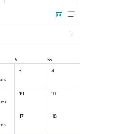
S
Sv
3
4
kums
10
11
kums
17
18
kums