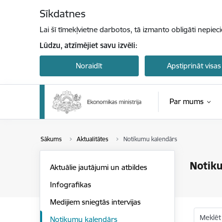
Pāriet uz lapas saturu
Sīkdatnes
Lai šī tīmekļvietne darbotos, tā izmanto obligāti nepiec
Lūdzu, atzīmējiet savu izvēli:
Noraidīt
Apstiprināt visas
Par mums
Sākums
Aktualitātes
Notikumu kalendārs
Notik
Aktuālie jautājumi un atbildes
Infografikas
Medijiem sniegtās intervijas
Meklēt
Notikumu kalendārs