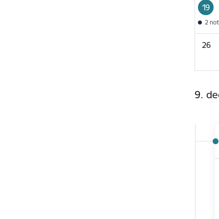
19
2 no
26
9. d