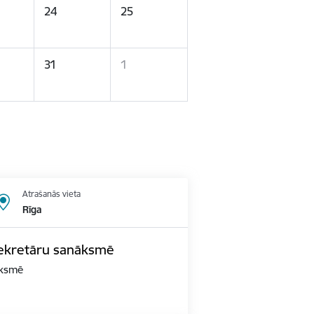
24
25
31
1
Atrašanās vieta
Rīga
 sekretāru sanāksmē
āksmē