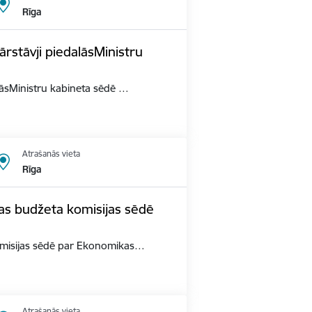
Rīga
ārstāvji piedalāsMinistru
alāsMinistru kabineta sēdē …
Atrašanās vieta
Rīga
as budžeta komisijas sēdē
omisijas sēdē par Ekonomikas…
Atrašanās vieta