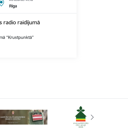
Rīga
s radio raidījumā
jumā “Krustpunktā”