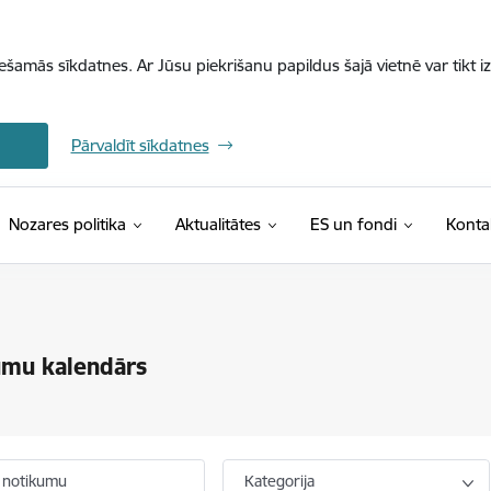
iešamās sīkdatnes. Ar Jūsu piekrišanu papildus šajā vietnē var tikt i
Pārvaldīt sīkdatnes
Nozares politika
Aktualitātes
ES un fondi
Konta
umu kalendārs
 notikumu
Kategorija