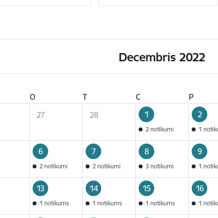
Decembris 2022
O
T
C
P
1
2
27
28
2 notikumi
1 noti
6
7
8
9
2 notikumi
2 notikumi
3 notikumi
1 noti
13
14
15
16
1 notikums
1 notikums
1 notikums
1 noti