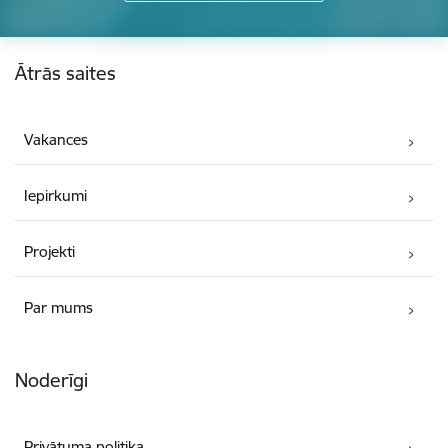
Kājene
Ātrās saites
Vakances
Iepirkumi
Projekti
Par mums
Noderīgi
Privātuma politika