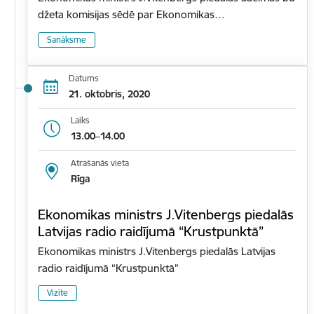
džeta komisijas sēdē par Ekonomikas…
Sanāksme
Datums
21. oktobris, 2020
Laiks
13.00–14.00
Atrašanās vieta
Rīga
Ekonomikas ministrs J.Vitenbergs piedalās
Latvijas radio raidījumā “Krustpunktā”
Ekonomikas ministrs J.Vitenbergs piedalās Latvijas
radio raidījumā “Krustpunktā”
Vizīte