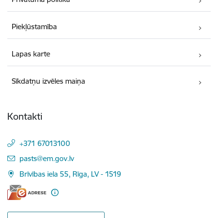
Piekļūstamība
Lapas karte
Sīkdatņu izvēles maiņa
Kontakti
+371 67013100
E-pasts:
pasts@em.gov.lv
Brīvības iela 55, Rīga, LV - 1519