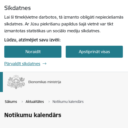
Pāriet uz lapas saturu
Sīkdatnes
Spied
lai meklētu
Enter
Lai šī tīmekļvietne darbotos, tā izmanto obligāti nepieciešamās
sīkdatnes. Ar Jūsu piekrišanu papildus šajā vietnē var tikt
izmantotas statistikas un sociālo mediju sīkdatnes.
Lūdzu, atzīmējiet savu izvēli:
Noraidīt
Apstiprināt visas
Pārvaldīt sīkdatnes
Sākums
Aktualitātes
Notikumu kalendārs
Notikumu kalendārs