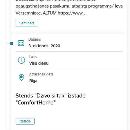
paaugstināšanas pasākumu atbalsta programma/ Ieva
Vērzemniece, ALTUM https://www…
Seminārs
Datums
3. oktobris, 2020
Laiks
Visu dienu
Atrašanās vieta
Rīga
Stends "Dzīvo siltāk" izstādē
"ComfortHome"
Izstāde