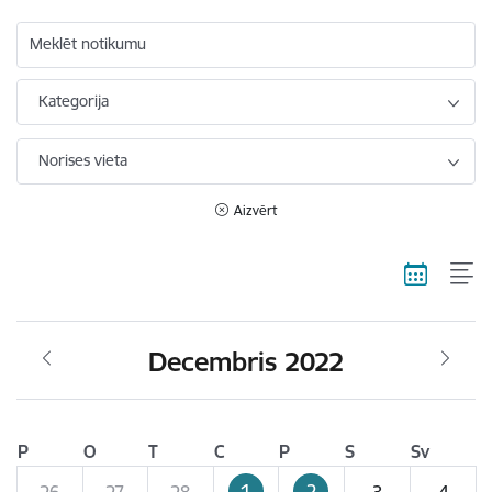
Meklēt notikumu
Kategorija
Norises vieta
Aizvērt
Decembris 2022
P
O
T
C
P
S
Sv
1
2
26
27
28
3
4