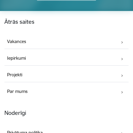
Kājene
Ātrās saites
Vakances
Iepirkumi
Projekti
Par mums
Noderīgi
Privātuma politika