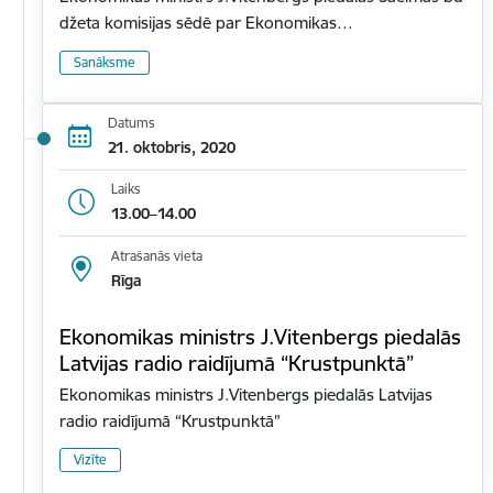
džeta komisijas sēdē par Ekonomikas…
Sanāksme
Datums
21. oktobris, 2020
Laiks
13.00–14.00
Atrašanās vieta
Rīga
Ekonomikas ministrs J.Vitenbergs piedalās
Latvijas radio raidījumā “Krustpunktā”
Ekonomikas ministrs J.Vitenbergs piedalās Latvijas
radio raidījumā “Krustpunktā”
Vizīte