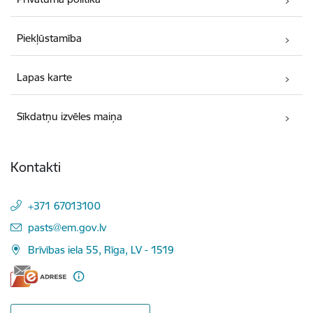
Piekļūstamība
Lapas karte
Sīkdatņu izvēles maiņa
Kontakti
+371 67013100
E-pasts:
pasts@em.gov.lv
Brīvības iela 55, Rīga, LV - 1519