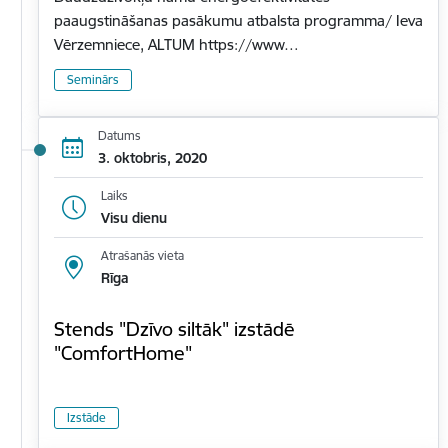
paaugstināšanas pasākumu atbalsta programma/ Ieva
Vērzemniece, ALTUM https://www…
Seminārs
Datums
3. oktobris, 2020
Laiks
Visu dienu
Atrašanās vieta
Rīga
Stends "Dzīvo siltāk" izstādē
"ComfortHome"
Izstāde