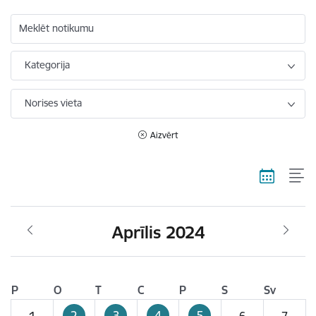
Meklēt notikumu
Kategorija
Norises vieta
Aizvērt
Aprīlis 2024
P
O
T
C
P
S
Sv
2
3
4
5
1
6
7