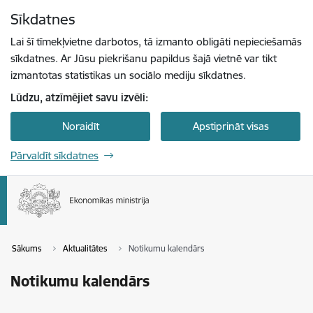
Pāriet uz lapas saturu
Sīkdatnes
Spied
lai meklētu
Enter
Lai šī tīmekļvietne darbotos, tā izmanto obligāti nepieciešamās
sīkdatnes. Ar Jūsu piekrišanu papildus šajā vietnē var tikt
izmantotas statistikas un sociālo mediju sīkdatnes.
Lūdzu, atzīmējiet savu izvēli:
Noraidīt
Apstiprināt visas
Pārvaldīt sīkdatnes
Sākums
Aktualitātes
Notikumu kalendārs
Notikumu kalendārs