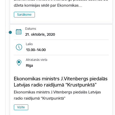
džeta komisijas sēdē par Ekonomikas…
Sanāksme
Datums
21. oktobris, 2020
Laiks
13.00–14.00
Atrašanās vieta
Rīga
Ekonomikas ministrs J.Vitenbergs piedalās
Latvijas radio raidījumā “Krustpunktā”
Ekonomikas ministrs J.Vitenbergs piedalās Latvijas
radio raidījumā “Krustpunktā”
Vizīte