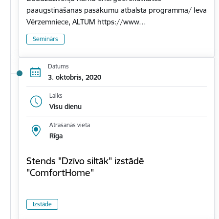
paaugstināšanas pasākumu atbalsta programma/ Ieva
Vērzemniece, ALTUM https://www…
Seminārs
Datums
3. oktobris, 2020
Laiks
Visu dienu
Atrašanās vieta
Rīga
Stends "Dzīvo siltāk" izstādē
"ComfortHome"
Izstāde