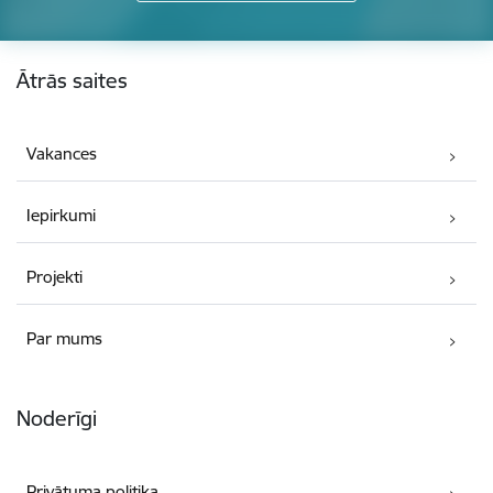
Kājene
Ātrās saites
Vakances
Iepirkumi
Projekti
Par mums
Noderīgi
Privātuma politika