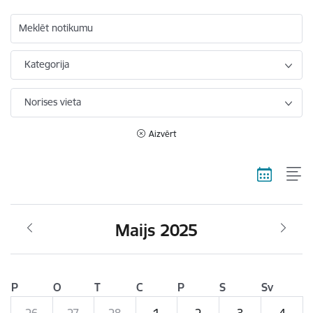
Meklēt notikumu
Kategorija
Norises vieta
Aizvērt
Maijs 2025
P
O
T
C
P
S
Sv
26
27
28
1
2
3
4