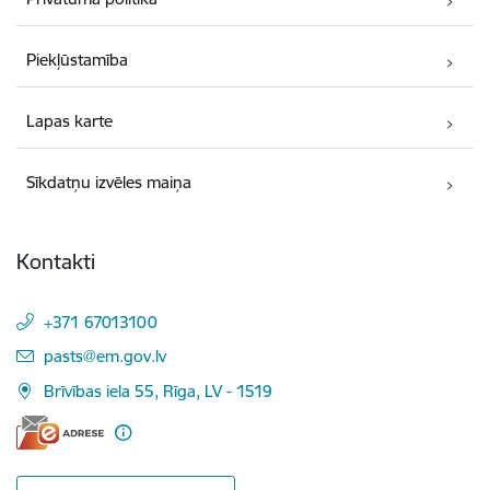
Piekļūstamība
Lapas karte
Sīkdatņu izvēles maiņa
Kontakti
+371 67013100
E-pasts:
pasts@em.gov.lv
Brīvības iela 55, Rīga, LV - 1519