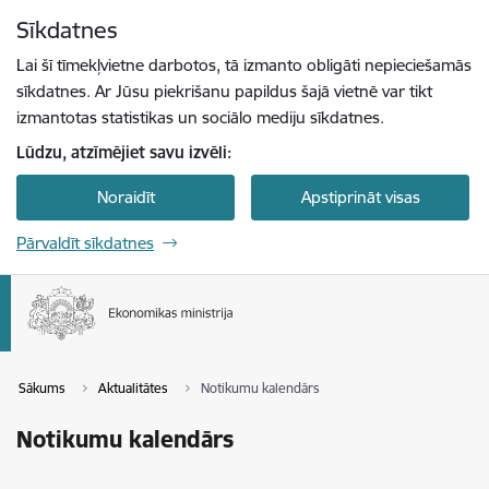
Pāriet uz lapas saturu
Sīkdatnes
Spied
lai meklētu
Enter
Lai šī tīmekļvietne darbotos, tā izmanto obligāti nepieciešamās
sīkdatnes. Ar Jūsu piekrišanu papildus šajā vietnē var tikt
izmantotas statistikas un sociālo mediju sīkdatnes.
Lūdzu, atzīmējiet savu izvēli:
Noraidīt
Apstiprināt visas
Pārvaldīt sīkdatnes
Sākums
Aktualitātes
Notikumu kalendārs
Notikumu kalendārs