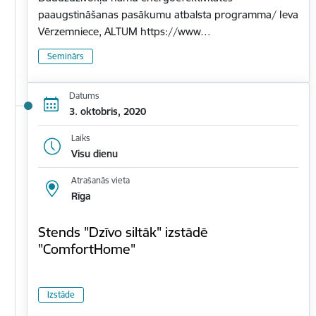
paaugstināšanas pasākumu atbalsta programma/ Ieva
Vērzemniece, ALTUM https://www…
Seminārs
Datums
3. oktobris, 2020
Laiks
Visu dienu
Atrašanās vieta
Rīga
Stends "Dzīvo siltāk" izstādē
"ComfortHome"
Izstāde