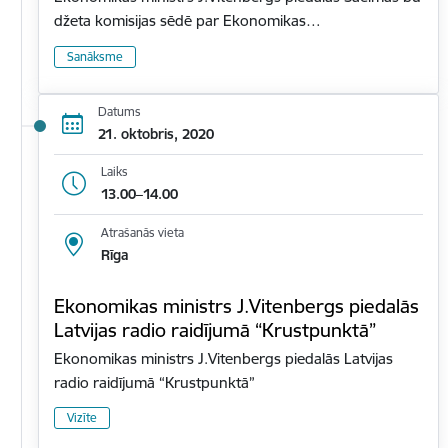
džeta komisijas sēdē par Ekonomikas…
Sanāksme
Datums
21. oktobris, 2020
Laiks
13.00–14.00
Atrašanās vieta
Rīga
Ekonomikas ministrs J.Vitenbergs piedalās
Latvijas radio raidījumā “Krustpunktā”
Ekonomikas ministrs J.Vitenbergs piedalās Latvijas
radio raidījumā “Krustpunktā”
Vizīte