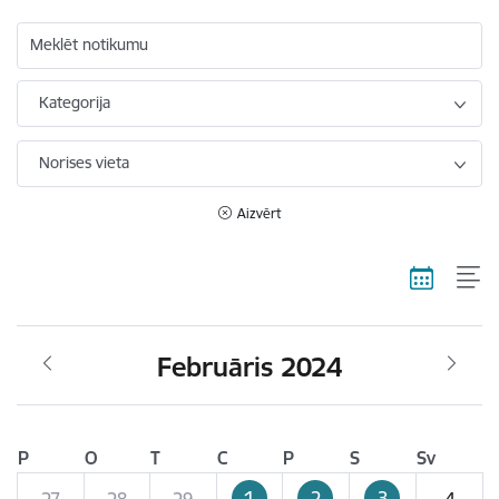
Meklēt notikumu
Kategorija
Norises vieta
Aizvērt
Februāris 2024
P
O
T
C
P
S
Sv
1
2
3
27
28
29
4