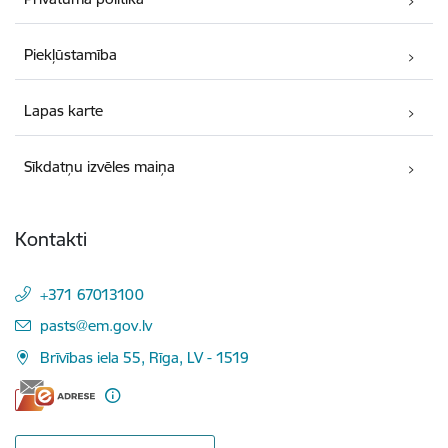
Piekļūstamība
Lapas karte
Sīkdatņu izvēles maiņa
Kontakti
+371 67013100
E-pasts:
pasts@em.gov.lv
Brīvības iela 55, Rīga, LV - 1519