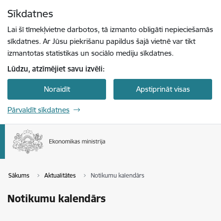
Pāriet uz lapas saturu
Sīkdatnes
Spied
lai meklētu
Enter
Lai šī tīmekļvietne darbotos, tā izmanto obligāti nepieciešamās
sīkdatnes. Ar Jūsu piekrišanu papildus šajā vietnē var tikt
izmantotas statistikas un sociālo mediju sīkdatnes.
Lūdzu, atzīmējiet savu izvēli:
Noraidīt
Apstiprināt visas
Pārvaldīt sīkdatnes
Sākums
Aktualitātes
Notikumu kalendārs
Notikumu kalendārs