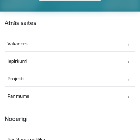
Kājene
Ātrās saites
Vakances
Iepirkumi
Projekti
Par mums
Noderīgi
Privātuma politika