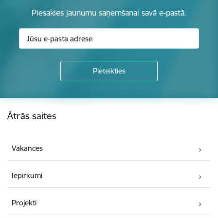
Piesakies jaunumu saņemšanai savā e-pastā.
Kājene
Ātrās saites
Vakances
Iepirkumi
Projekti