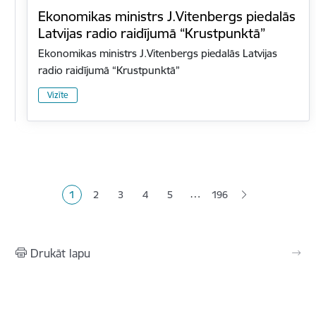
Ekonomikas ministrs J.Vitenbergs piedalās
Latvijas radio raidījumā “Krustpunktā”
Ekonomikas ministrs J.Vitenbergs piedalās Latvijas
radio raidījumā “Krustpunktā”
Vizīte
Lapošana
…
1
2
3
4
5
196
Pašreizējā lapa
Lapa
Lapa
Lapa
Lapa
Drukāt lapu