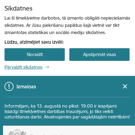
Pāriet uz lapas saturu
Sīkdatnes
Spied
lai meklētu
Enter
Lai šī tīmekļvietne darbotos, tā izmanto obligāti nepieciešamās
sīkdatnes. Ar Jūsu piekrišanu papildus šajā vietnē var tikt
izmantotas statistikas un sociālo mediju sīkdatnes.
Lūdzu, atzīmējiet savu izvēli:
Noraidīt
Apstiprināt visas
Pārvaldīt sīkdatnes
Izmaiņas
Informējam, ka 13. augustā no plkst. 19.00 ir iespējami
īslaicīgi tīmekļvietnes darbības traucējumi, jo tiks veikti
uzturēšanas darbi. Atvainojamies par sagādātajām neērtībām!