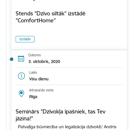
Stends "Dzīvo siltāk" izstādē
"ComfortHome"
Izstāde
Datums
3. oktobris, 2020
Laiks
Visu dienu
Atrašanās vieta
Rīga
Seminārs "Dzīvokļa īpašniek, tas Tev
jāzina!"
Patvaļīga būvniecība un legalizācija dzīvoklī/ Andris