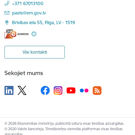
+371 67013100
E-pasts:
pasts@em.gov.lv
Brīvības iela 55, Rīga, LV - 1519
Visi kontakti
Sekojiet mums
© 2026 Ekonomikas ministrija, publicētā satura visas tiesības aizsargātas.
© 2020 Valsts kanceleja, Tīmekļvietņu vienotās platformas visas tiesības
aizsargātas.