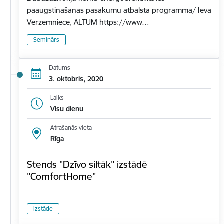
paaugstināšanas pasākumu atbalsta programma/ Ieva
Vērzemniece, ALTUM https://www…
Seminārs
Datums
3. oktobris, 2020
Laiks
Visu dienu
Atrašanās vieta
Rīga
Stends "Dzīvo siltāk" izstādē
"ComfortHome"
Izstāde