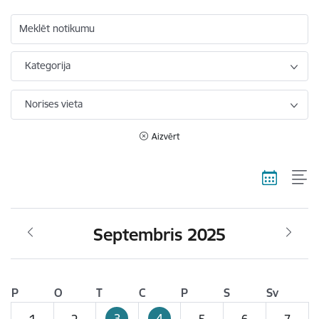
Meklēt notikumu
Kategorija
Norises vieta
Aizvērt
Septembris 2025
P
O
T
C
P
S
Sv
3
4
1
2
5
6
7