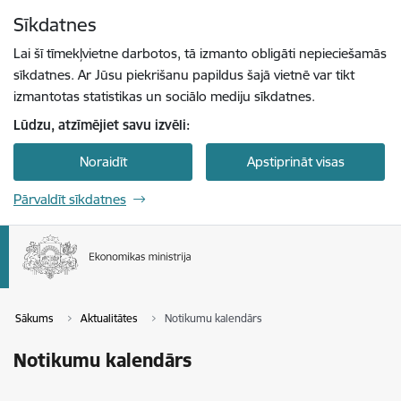
Pāriet uz lapas saturu
Sīkdatnes
Spied
lai meklētu
Enter
Lai šī tīmekļvietne darbotos, tā izmanto obligāti nepieciešamās
sīkdatnes. Ar Jūsu piekrišanu papildus šajā vietnē var tikt
izmantotas statistikas un sociālo mediju sīkdatnes.
Lūdzu, atzīmējiet savu izvēli:
Noraidīt
Apstiprināt visas
Pārvaldīt sīkdatnes
Sākums
Aktualitātes
Notikumu kalendārs
Notikumu kalendārs