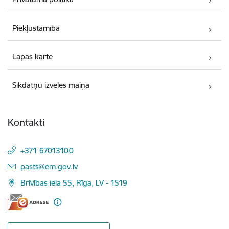
Piekļūstamība
Lapas karte
Sīkdatņu izvēles maiņa
Kontakti
+371 67013100
E-pasts:
pasts@em.gov.lv
Brīvības iela 55, Rīga, LV - 1519