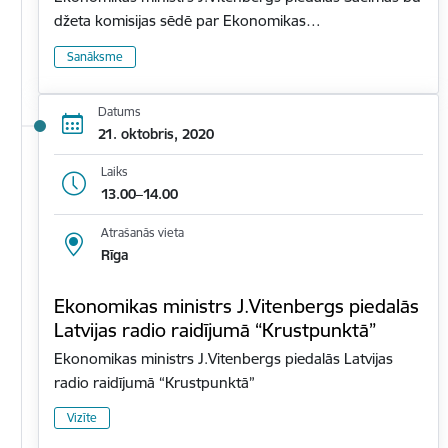
džeta komisijas sēdē par Ekonomikas…
Sanāksme
Datums
21. oktobris, 2020
Laiks
13.00–14.00
Atrašanās vieta
Rīga
Ekonomikas ministrs J.Vitenbergs piedalās
Latvijas radio raidījumā “Krustpunktā”
Ekonomikas ministrs J.Vitenbergs piedalās Latvijas
radio raidījumā “Krustpunktā”
Vizīte