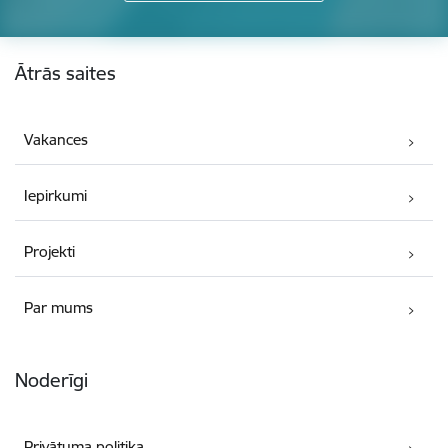
Kājene
Ātrās saites
Vakances
Iepirkumi
Projekti
Par mums
Noderīgi
Privātuma politika