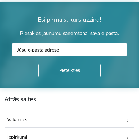
Esi pirmais, kurš uzzina!
Piesakies jaunumu saņemšanai savā e-pastā.
Kājene
Ātrās saites
Vakances
Iepirkumi