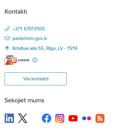
Kontakti
+371 67013100
E-pasts:
pasts@em.gov.lv
Brīvības iela 55, Rīga, LV - 1519
Visi kontakti
Sekojiet mums