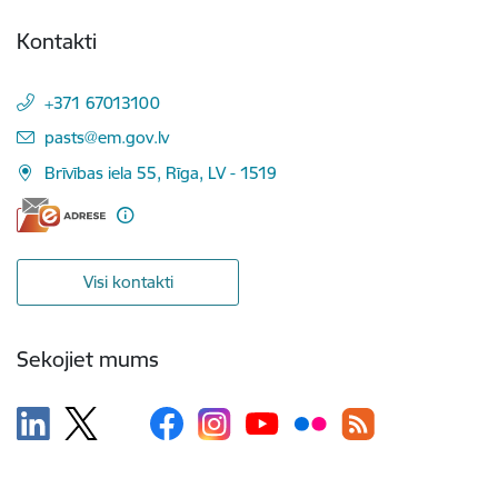
Kontakti
+371 67013100
E-pasts:
pasts@em.gov.lv
Brīvības iela 55, Rīga, LV - 1519
Visi kontakti
Sekojiet mums