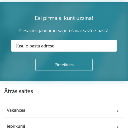
Esi pirmais, kurš uzzina!
Piesakies jaunumu saņemšanai savā e-pastā.
Kājene
Ātrās saites
Vakances
Iepirkumi