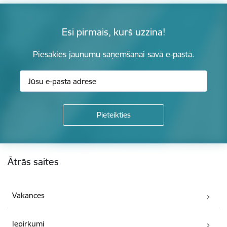
Esi pirmais, kurš uzzina!
Piesakies jaunumu saņemšanai savā e-pastā.
Kājene
Ātrās saites
Vakances
Iepirkumi