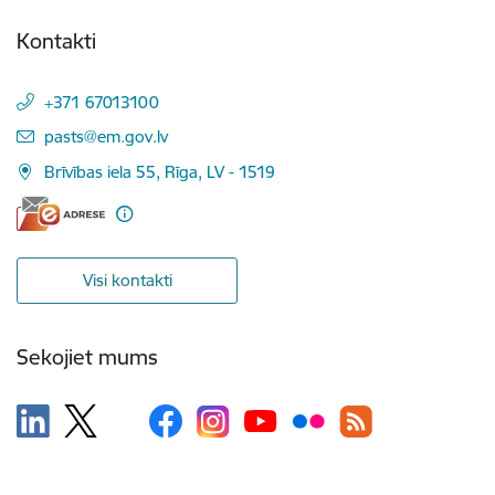
Kontakti
+371 67013100
E-pasts:
pasts@em.gov.lv
Brīvības iela 55, Rīga, LV - 1519
Visi kontakti
Sekojiet mums