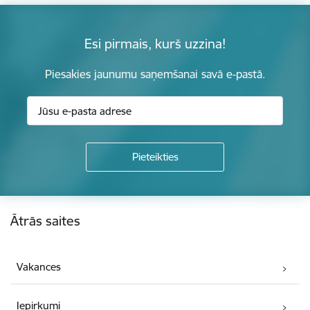
Esi pirmais, kurš uzzina!
Piesakies jaunumu saņemšanai savā e-pastā.
Kājene
Ātrās saites
Vakances
Iepirkumi