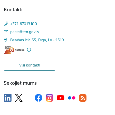
Kontakti
+371 67013100
E-pasts:
pasts@em.gov.lv
Brīvības iela 55, Rīga, LV - 1519
Visi kontakti
Sekojiet mums