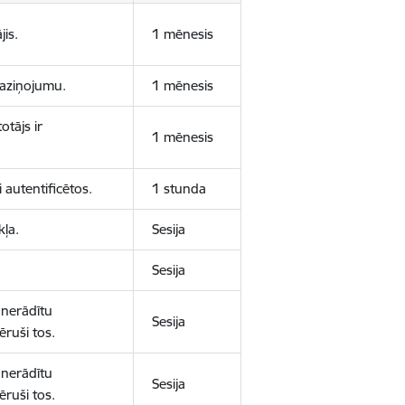
jis.
1 mēnesis
 paziņojumu.
1 mēnesis
otājs ir
1 mēnesis
 autentificētos.
1 stunda
kļa.
Sesija
Sesija
 nerādītu
Sesija
ēruši tos.
 nerādītu
Sesija
ēruši tos.