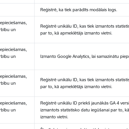
Reģistrē, ka tiek parādīts modālais logs.
nepieciešamas,
Reģistrē unikālu ID, kas tiek izmantots statist
arbību un
par to, kā apmeklētājs izmanto vietni.
nepieciešamas,
arbību un
Izmanto Google Analytics, lai samazinātu piep
nepieciešamas,
Reģistrē unikālu ID, kas tiek izmantots statist
arbību un
par to, kā apmeklētājs izmanto vietni.
nepieciešamas,
Reģistrē unikālu ID priekš jaunākās GA 4 versij
arbību un
izmantots statistisko datu iegūšanai par to, k
izmanto vietni.