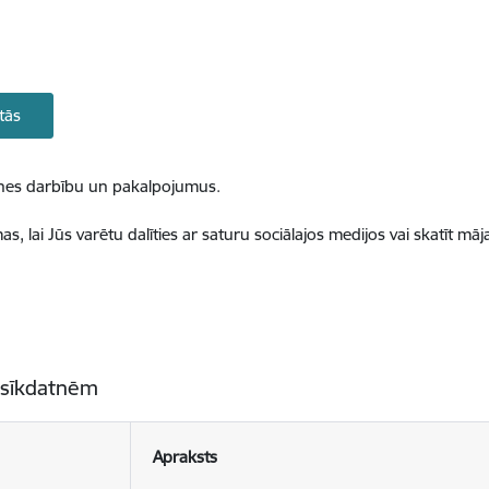
tās
ietnes darbību un pakalpojumus.
, lai Jūs varētu dalīties ar saturu sociālajos medijos vai skatīt mā
 sīkdatnēm
Apraksts