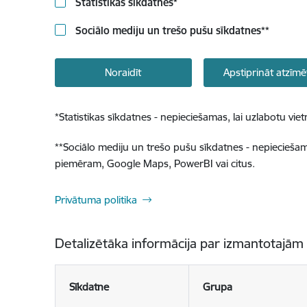
Statistikas sīkdatnes
*
Sociālo mediju un trešo pušu sīkdatnes
**
Noraidīt
Apstiprināt atzīmē
*
Statistikas sīkdatnes - nepieciešamas, lai uzlabotu v
**
Sociālo mediju un trešo pušu sīkdatnes - nepieciešamas
piemēram, Google Maps, PowerBI vai citus.
Privātuma politika
Detalizētāka informācija par izmantotajām
Sīkdatne
Grupa