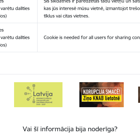
es
Šīs sīkdatnes ir paredzētas tādu vietņu un sat
varētu dalīties
kas jūs interesē mūsu vietnē, izmantojot treš
los)
tīklus vai citas vietnes.
es
varētu dalīties
Cookie is needed for all users for sharing con
los)
Vai šī informācija bija noderīga?