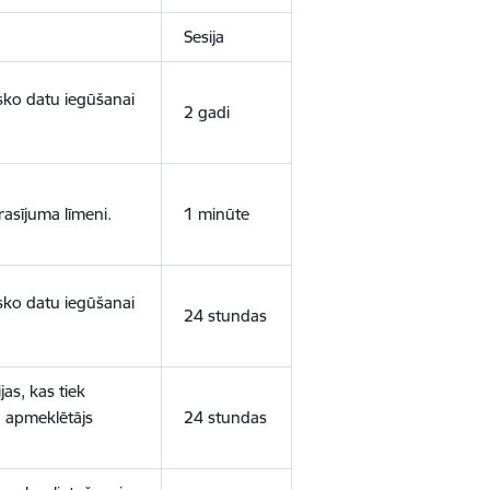
Sesija
isko datu iegūšanai
2 gadi
rasījuma līmeni.
1 minūte
isko datu iegūšanai
24 stundas
as, kas tiek
ā apmeklētājs
24 stundas