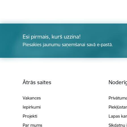
Esi pirmais, kurš uzzina!
Piesakies jaunumu saņemšanai savā e-pastā.
Kājene
Ātrās saites
Noderīg
Vakances
Privātuma
Iepirkumi
Piekļūsta
Projekti
Lapas kar
Par mums
Sīkdatņu 