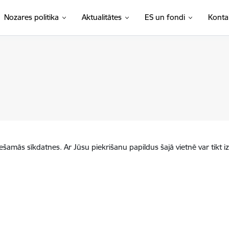
Nozares politika
Aktualitātes
ES un fondi
Konta
iešamās sīkdatnes. Ar Jūsu piekrišanu papildus šajā vietnē var tikt i