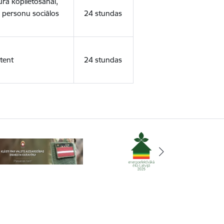
ura koplietošanai,
o personu sociālos
24 stundas
tent
24 stundas