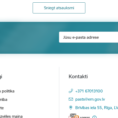
Sniegt atsauksmi
i
Kontakti
 politika
+371 67013100
E-pasts:
pasts@em.gov.lv
mība
Brīvības iela 55, Rīga, L
te
izvēles maiņa