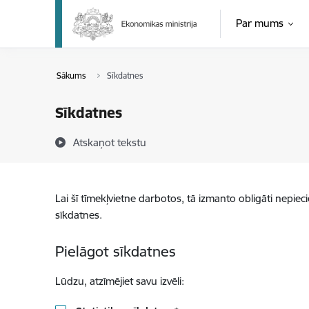
Pāriet uz lapas saturu
Par mums
Sākums
Sīkdatnes
Sīkdatnes
Atskaņot tekstu
Lai šī tīmekļvietne darbotos, tā izmanto obligāti nepiec
sīkdatnes.
Pielāgot sīkdatnes
Lūdzu, atzīmējiet savu izvēli: