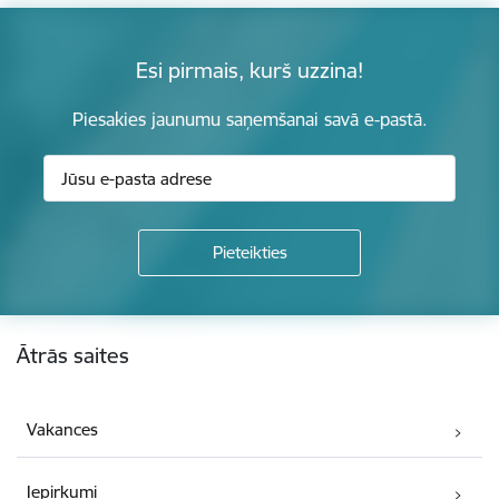
Esi pirmais, kurš uzzina!
Piesakies jaunumu saņemšanai savā e-pastā.
Kājene
Ātrās saites
Vakances
Iepirkumi