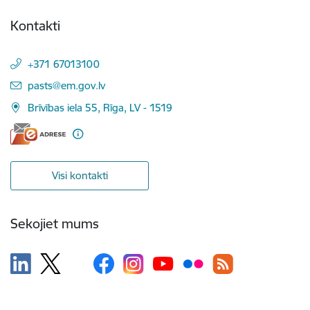
Kontakti
+371 67013100
E-pasts:
pasts@em.gov.lv
Brīvības iela 55, Rīga, LV - 1519
Visi kontakti
Sekojiet mums