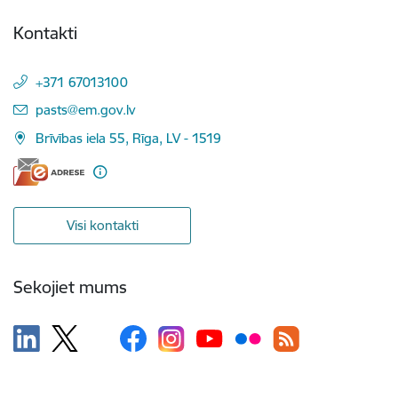
Kontakti
+371 67013100
E-pasts:
pasts@em.gov.lv
Brīvības iela 55, Rīga, LV - 1519
Visi kontakti
Sekojiet mums