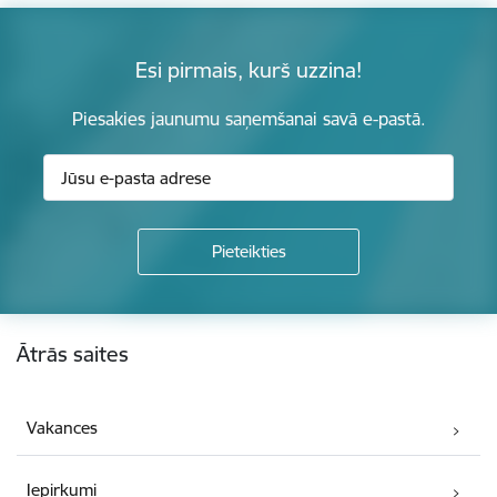
Esi pirmais, kurš uzzina!
Piesakies jaunumu saņemšanai savā e-pastā.
Kājene
Ātrās saites
Vakances
Iepirkumi