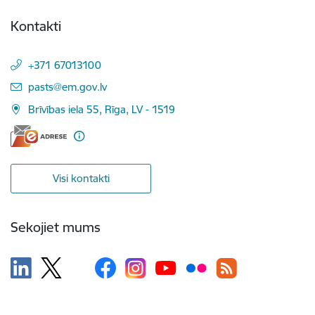
Kontakti
+371 67013100
E-pasts:
pasts@em.gov.lv
Brīvības iela 55, Rīga, LV - 1519
Visi kontakti
Sekojiet mums