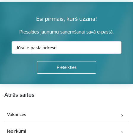
Esi pirmais, kurš uzzina!
Piesakies jaunumu saņemšanai savā e-pastā.
Kājene
Ātrās saites
Vakances
Iepirkumi