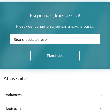
Esi pirmais, kurš uzzina!
Piesakies jaunumu saņemšanai savā e-pastā.
Kājene
Ātrās saites
Vakances
Iepirkumi