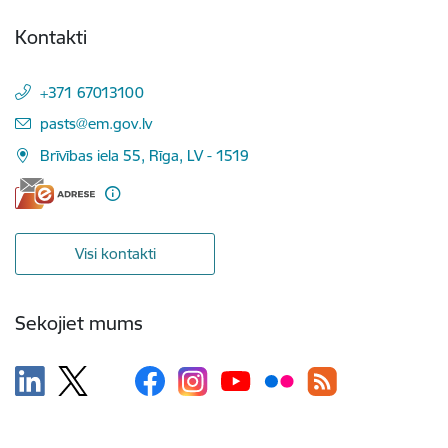
Kontakti
+371 67013100
E-pasts:
pasts@em.gov.lv
Brīvības iela 55, Rīga, LV - 1519
Visi kontakti
Sekojiet mums