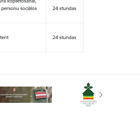
ura koplietošanai,
o personu sociālos
24 stundas
tent
24 stundas