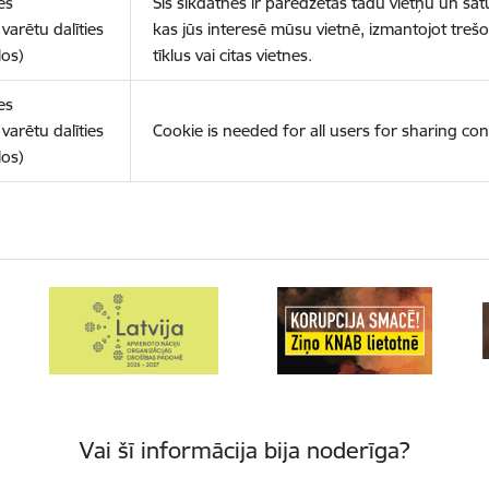
es
Šīs sīkdatnes ir paredzētas tādu vietņu un sat
varētu dalīties
kas jūs interesē mūsu vietnē, izmantojot treš
los)
tīklus vai citas vietnes.
es
varētu dalīties
Cookie is needed for all users for sharing con
los)
Vai šī informācija bija noderīga?