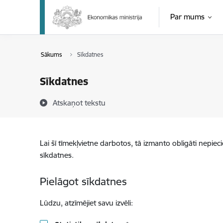
Pāriet uz lapas saturu
Par mums
Sākums
Sīkdatnes
Sīkdatnes
Atskaņot tekstu
Lai šī tīmekļvietne darbotos, tā izmanto obligāti nepiec
sīkdatnes.
Pielāgot sīkdatnes
Lūdzu, atzīmējiet savu izvēli: