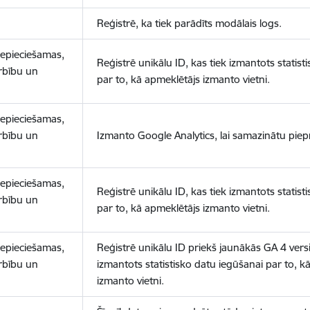
Reģistrē, ka tiek parādīts modālais logs.
nepieciešamas,
Reģistrē unikālu ID, kas tiek izmantots statist
arbību un
par to, kā apmeklētājs izmanto vietni.
nepieciešamas,
arbību un
Izmanto Google Analytics, lai samazinātu piep
nepieciešamas,
Reģistrē unikālu ID, kas tiek izmantots statist
arbību un
par to, kā apmeklētājs izmanto vietni.
nepieciešamas,
Reģistrē unikālu ID priekš jaunākās GA 4 versij
arbību un
izmantots statistisko datu iegūšanai par to, k
izmanto vietni.