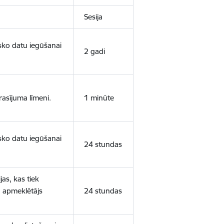
Sesija
isko datu iegūšanai
2 gadi
rasījuma līmeni.
1 minūte
isko datu iegūšanai
24 stundas
as, kas tiek
ā apmeklētājs
24 stundas