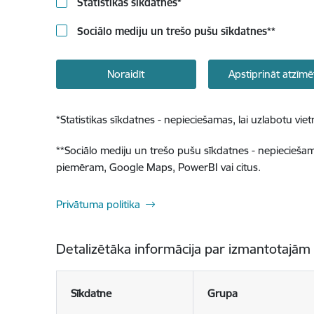
Statistikas sīkdatnes
*
Sociālo mediju un trešo pušu sīkdatnes
**
Noraidīt
Apstiprināt atzīmē
*
Statistikas sīkdatnes - nepieciešamas, lai uzlabotu v
**
Sociālo mediju un trešo pušu sīkdatnes - nepieciešamas
piemēram, Google Maps, PowerBI vai citus.
Privātuma politika
Detalizētāka informācija par izmantotajām
Sīkdatne
Grupa