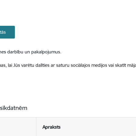
tās
ietnes darbību un pakalpojumus.
, lai Jūs varētu dalīties ar saturu sociālajos medijos vai skatīt mā
 sīkdatnēm
Apraksts