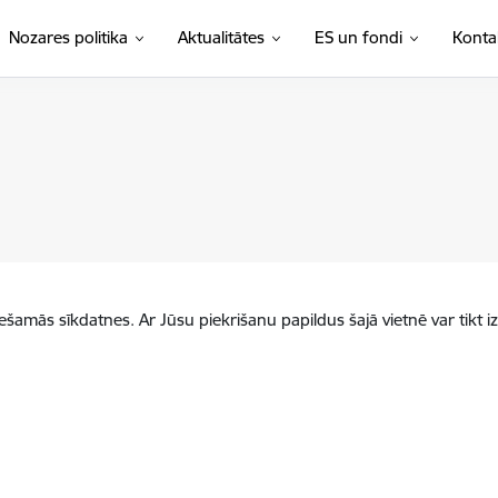
Nozares politika
Aktualitātes
ES un fondi
Konta
iešamās sīkdatnes. Ar Jūsu piekrišanu papildus šajā vietnē var tikt i