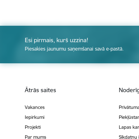
Esi pirmais, kurš uzzina!
Piesakies jaunumu saņemšanai savā e-pastā.
Kājene
Ātrās saites
Noderīg
Vakances
Privātuma
Iepirkumi
Piekļūsta
Projekti
Lapas kar
Par mums
Sīkdatņu 