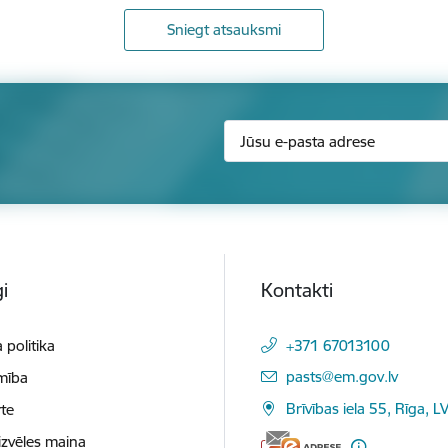
Sniegt atsauksmi
i
Kontakti
 politika
+371 67013100
E-pasts:
pasts@em.gov.lv
mība
Brīvības iela 55, Rīga, L
te
izvēles maiņa