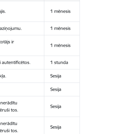
jis.
1 mēnesis
 paziņojumu.
1 mēnesis
otājs ir
1 mēnesis
 autentificētos.
1 stunda
kļa.
Sesija
Sesija
 nerādītu
Sesija
ēruši tos.
 nerādītu
Sesija
ēruši tos.