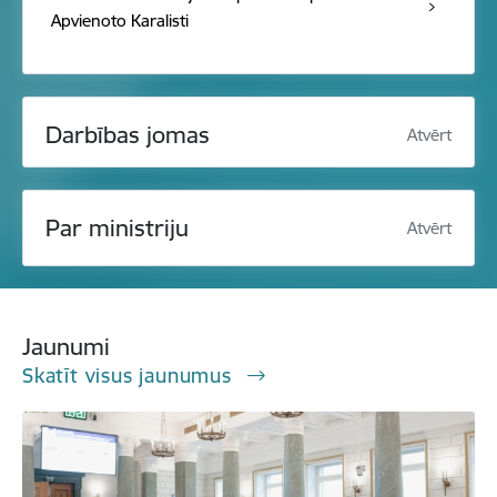
Apvienoto Karalisti
Darbības jomas
Atvērt
Par ministriju
Atvērt
Jaunumi
Skatīt visus jaunumus