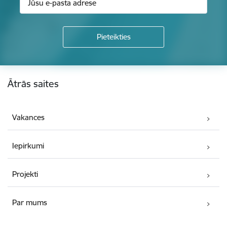
Kājene
Ātrās saites
Vakances
Iepirkumi
Projekti
Par mums