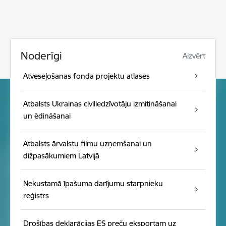
Noderīgi
Aizvērt
Atveseļošanas fonda projektu atlases
Atbalsts Ukrainas civiliedzīvotāju izmitināšanai
un ēdināšanai
Atbalsts ārvalstu filmu uzņemšanai un
dižpasākumiem Latvijā
Nekustamā īpašuma darījumu starpnieku
reģistrs
Drošības deklarācijas ES preču eksportam uz