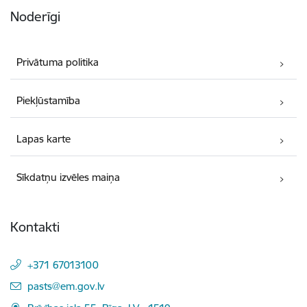
Noderīgi
Privātuma politika
Piekļūstamība
Lapas karte
Sīkdatņu izvēles maiņa
Kontakti
+371 67013100
E-pasts:
pasts@em.gov.lv