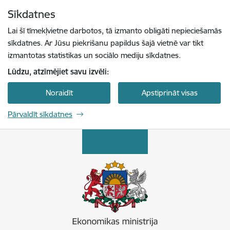
Pāriet uz lapas saturu
Sīkdatnes
Spied
lai meklētu
Enter
Lai šī tīmekļvietne darbotos, tā izmanto obligāti nepieciešamās
sīkdatnes. Ar Jūsu piekrišanu papildus šajā vietnē var tikt
izmantotas statistikas un sociālo mediju sīkdatnes.
Lūdzu, atzīmējiet savu izvēli:
Noraidīt
Apstiprināt visas
Pārvaldīt sīkdatnes
Ekonomikas ministrija