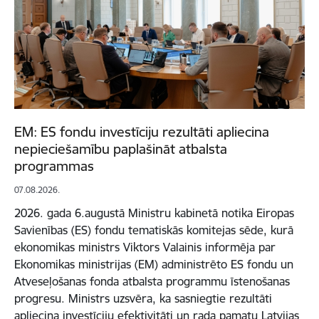
EM: ES fondu investīciju rezultāti apliecina
nepieciešamību paplašināt atbalsta
programmas
07.08.2026.
2026. gada 6.augustā Ministru kabinetā notika Eiropas
Savienības (ES) fondu tematiskās komitejas sēde, kurā
ekonomikas ministrs Viktors Valainis informēja par
Ekonomikas ministrijas (EM) administrēto ES fondu un
Atveseļošanas fonda atbalsta programmu īstenošanas
progresu. Ministrs uzsvēra, ka sasniegtie rezultāti
apliecina investīciju efektivitāti un rada pamatu Latvijas