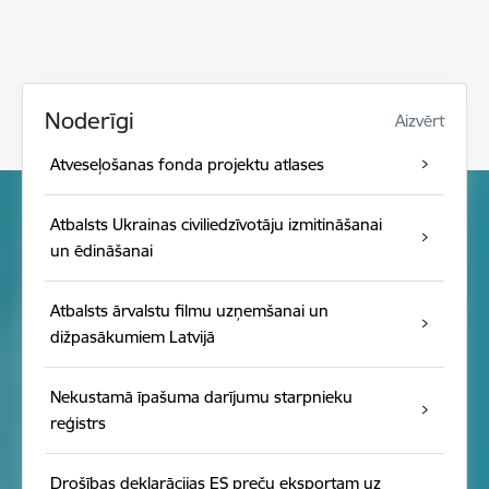
Noderīgi
Aizvērt
Atveseļošanas fonda projektu atlases
Atbalsts Ukrainas civiliedzīvotāju izmitināšanai
un ēdināšanai
Atbalsts ārvalstu filmu uzņemšanai un
dižpasākumiem Latvijā
Nekustamā īpašuma darījumu starpnieku
reģistrs
Drošības deklarācijas ES preču eksportam uz