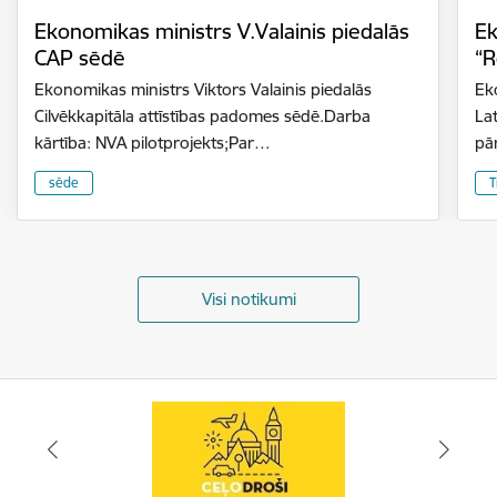
Ekonomikas ministrs V.Valainis piedalās
Ek
CAP sēdē
“R
Ekonomikas ministrs Viktors Valainis piedalās
Eko
Cilvēkkapitāla attīstības padomes sēdē.Darba
Lat
kārtība: NVA pilotprojekts;Par…
pā
sēde
T
Visi notikumi