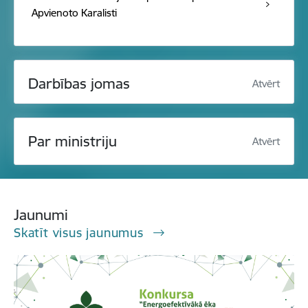
Apvienoto Karalisti
Darbības jomas
Atvērt
Par ministriju
Atvērt
Jaunumi
Skatīt visus jaunumus