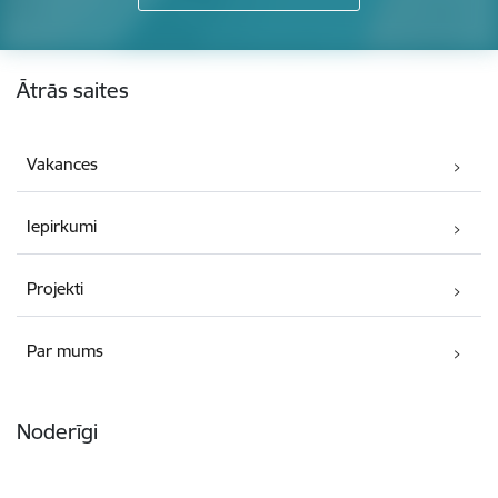
Kājene
Ātrās saites
Vakances
Iepirkumi
Projekti
Par mums
Noderīgi