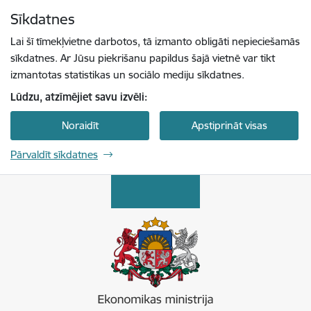
Pāriet uz lapas saturu
Sīkdatnes
Spied
lai meklētu
Enter
Lai šī tīmekļvietne darbotos, tā izmanto obligāti nepieciešamās
sīkdatnes. Ar Jūsu piekrišanu papildus šajā vietnē var tikt
izmantotas statistikas un sociālo mediju sīkdatnes.
Lūdzu, atzīmējiet savu izvēli:
Noraidīt
Apstiprināt visas
Pārvaldīt sīkdatnes
Ekonomikas ministrija