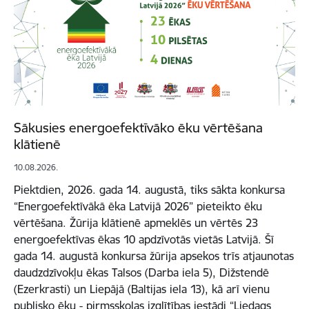
Sākusies energoefektīvāko ēku vērtēšana
klātienē
10.08.2026.
Piektdien, 2026. gada 14. augustā, tiks sākta konkursa
“Energoefektīvākā ēka Latvijā 2026” pieteikto ēku
vērtēšana. Žūrija klātienē apmeklēs un vērtēs 23
energoefektīvas ēkas 10 apdzīvotās vietās Latvijā. Šī
gada 14. augustā konkursa žūrija apsekos trīs atjaunotas
daudzdzīvokļu ēkas Talsos (Darba iela 5), Dižstendē
(Ezerkrasti) un Liepājā (Baltijas iela 13), kā arī vienu
publisko ēku - pirmsskolas izglītības iestādi “Liedags