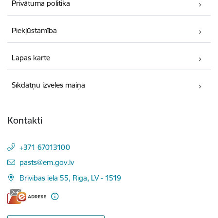
Privātuma politika
Piekļūstamība
Lapas karte
Sīkdatņu izvēles maiņa
Kontakti
+371 67013100
E-pasts:
pasts@em.gov.lv
Brīvības iela 55, Rīga, LV - 1519