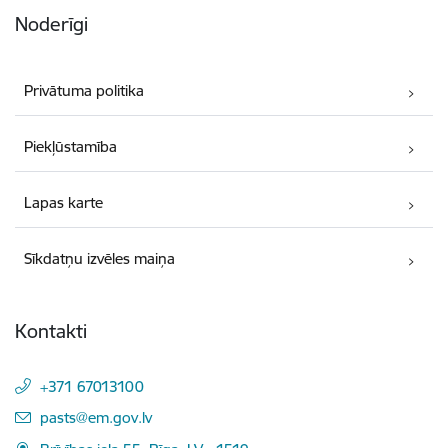
Noderīgi
Privātuma politika
Piekļūstamība
Lapas karte
Sīkdatņu izvēles maiņa
Kontakti
+371 67013100
E-pasts:
pasts@em.gov.lv