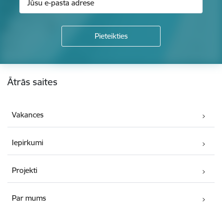
Kājene
Ātrās saites
Vakances
Iepirkumi
Projekti
Par mums