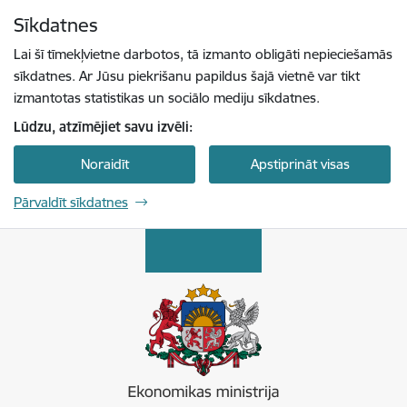
Pāriet uz lapas saturu
Sīkdatnes
Spied
lai meklētu
Enter
Lai šī tīmekļvietne darbotos, tā izmanto obligāti nepieciešamās
sīkdatnes. Ar Jūsu piekrišanu papildus šajā vietnē var tikt
izmantotas statistikas un sociālo mediju sīkdatnes.
Lūdzu, atzīmējiet savu izvēli:
Noraidīt
Apstiprināt visas
Pārvaldīt sīkdatnes
Ekonomikas ministrija