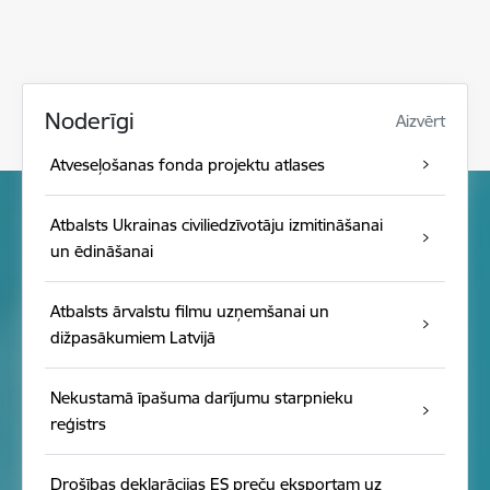
Noderīgi
Aizvērt
Atveseļošanas fonda projektu atlases
Atbalsts Ukrainas civiliedzīvotāju izmitināšanai
un ēdināšanai
Atbalsts ārvalstu filmu uzņemšanai un
dižpasākumiem Latvijā
Nekustamā īpašuma darījumu starpnieku
reģistrs
Drošības deklarācijas ES preču eksportam uz