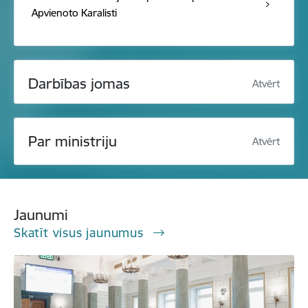
Apvienoto Karalisti
Darbības jomas
Atvērt
Par ministriju
Atvērt
Jaunumi
Skatīt visus jaunumus