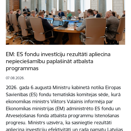
EM: ES fondu investīciju rezultāti apliecina
nepieciešamību paplašināt atbalsta
programmas
07.08.2026.
2026. gada 6.augustā Ministru kabinetā notika Eiropas
Savienības (ES) fondu tematiskās komitejas sēde, kurā
ekonomikas ministrs Viktors Valainis informēja par
Ekonomikas ministrijas (EM) administrēto ES fondu un
Atveseļošanas fonda atbalsta programmu īstenošanas
progresu. Ministrs uzsvēra, ka sasniegtie rezultāti
apliecina investīciju efektivitāti un rada pamatu Latvijas