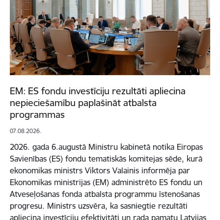
EM: ES fondu investīciju rezultāti apliecina
nepieciešamību paplašināt atbalsta
programmas
07.08.2026.
2026. gada 6.augustā Ministru kabinetā notika Eiropas
Savienības (ES) fondu tematiskās komitejas sēde, kurā
ekonomikas ministrs Viktors Valainis informēja par
Ekonomikas ministrijas (EM) administrēto ES fondu un
Atveseļošanas fonda atbalsta programmu īstenošanas
progresu. Ministrs uzsvēra, ka sasniegtie rezultāti
apliecina investīciju efektivitāti un rada pamatu Latvijas