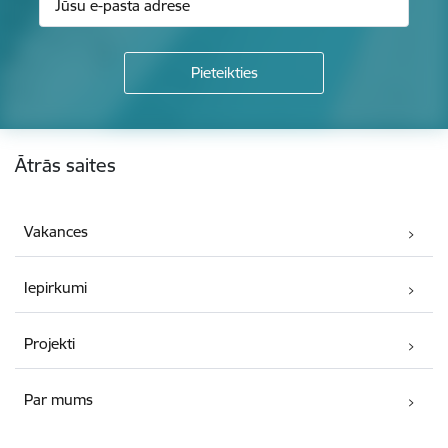
Kājene
Ātrās saites
Vakances
Iepirkumi
Projekti
Par mums