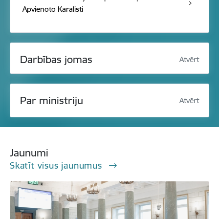
Apvienoto Karalisti
Darbības jomas
Atvērt
Par ministriju
Atvērt
Jaunumi
Skatīt visus jaunumus