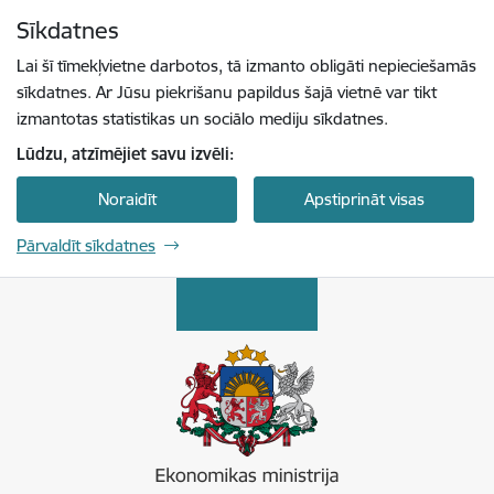
Pāriet uz lapas saturu
Sīkdatnes
Spied
lai meklētu
Enter
Lai šī tīmekļvietne darbotos, tā izmanto obligāti nepieciešamās
sīkdatnes. Ar Jūsu piekrišanu papildus šajā vietnē var tikt
izmantotas statistikas un sociālo mediju sīkdatnes.
Lūdzu, atzīmējiet savu izvēli:
Noraidīt
Apstiprināt visas
Pārvaldīt sīkdatnes
Ekonomikas ministrija