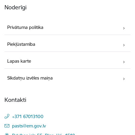
Noderīgi
Privātuma politika
Piekļūstamība
Lapas karte
Sīkdatņu izvēles maiņa
Kontakti
+371 67013100
E-pasts:
pasts@em.gov.lv