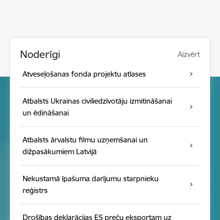
Noderīgi
Aizvērt
Atveseļošanas fonda projektu atlases
Atbalsts Ukrainas civiliedzīvotāju izmitināšanai
un ēdināšanai
Atbalsts ārvalstu filmu uzņemšanai un
dižpasākumiem Latvijā
Nekustamā īpašuma darījumu starpnieku
reģistrs
Drošības deklarācijas ES preču eksportam uz