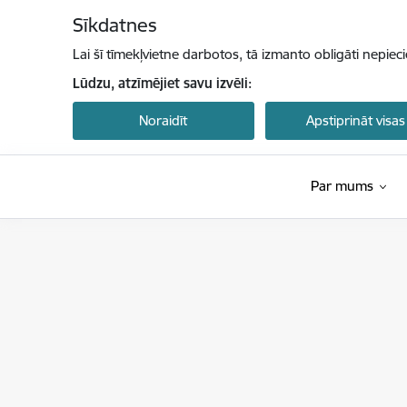
Pāriet uz lapas saturu
Sīkdatnes
Lai šī tīmekļvietne darbotos, tā izmanto obligāti nepiec
Lūdzu, atzīmējiet savu izvēli:
Noraidīt
Apstiprināt visas
Par mums
Ekonomikas ministrija