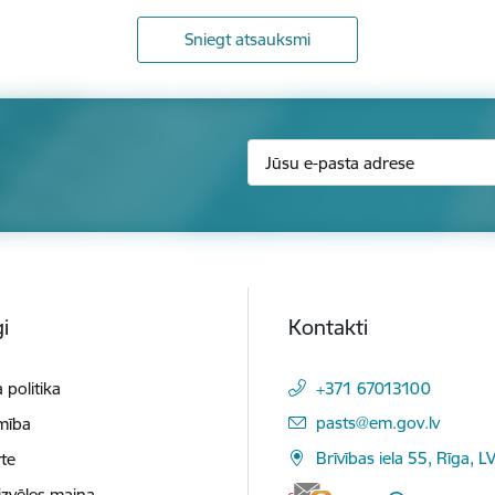
Sniegt atsauksmi
i
Kontakti
 politika
+371 67013100
E-pasts:
pasts@em.gov.lv
mība
Brīvības iela 55, Rīga, L
te
izvēles maiņa