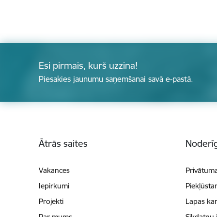
Esi pirmais, kurš uzzina!
Piesakies jaunumu saņemšanai savā e-pastā.
Kājene
Ātrās saites
Noderīg
Vakances
Privātuma
Iepirkumi
Piekļūsta
Projekti
Lapas kar
Par mums
Sīkdatņu 