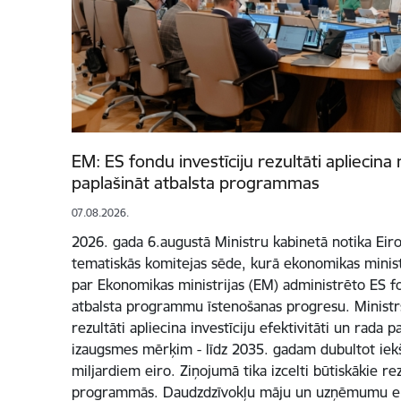
EM: ES fondu investīciju rezultāti apliecin
paplašināt atbalsta programmas
07.08.2026.
2026. gada 6.augustā Ministru kabinetā notika Eir
tematiskās komitejas sēde, kurā ekonomikas minist
par Ekonomikas ministrijas (EM) administrēto ES 
atbalsta programmu īstenošanas progresu. Ministrs
rezultāti apliecina investīciju efektivitāti un rada
izaugsmes mērķim - līdz 2035. gadam dubultot iek
miljardiem eiro. Ziņojumā tika izcelti būtiskākie rez
programmās. Daudzdzīvokļu māju un uzņēmumu en