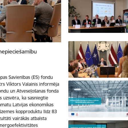
a nepieciešamību
opas Savienības (ES) fondu
rs Viktors Valainis informēja
fondu un Atveseļošanas fonda
 uzsvēra, ka sasniegtie
 pamatu Latvijas ekonomikas
šzemes kopproduktu līdz 83
ultāti vairākās atbalsta
ergoefektivitātes