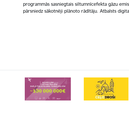
programmās sasniegtais siltumnīcefekta gāzu emis
pārsniedz sākotnēji plānoto rādītāju. Atbalsts digita