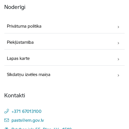
Noderīgi
Privātuma politika
Piekļūstamība
Lapas karte
Sīkdatņu izvēles maiņa
Kontakti
+371 67013100
E-pasts:
pasts@em.gov.lv