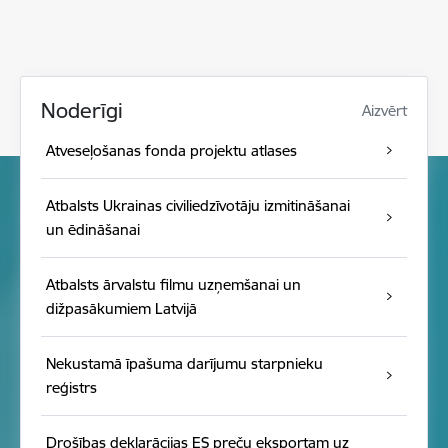
Noderīgi
Aizvērt
Atveseļošanas fonda projektu atlases
Atbalsts Ukrainas civiliedzīvotāju izmitināšanai
un ēdināšanai
Atbalsts ārvalstu filmu uzņemšanai un
dižpasākumiem Latvijā
Nekustamā īpašuma darījumu starpnieku
reģistrs
Drošības deklarācijas ES preču eksportam uz