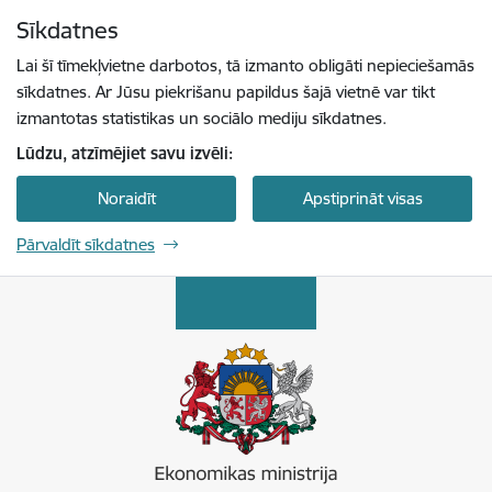
Pāriet uz lapas saturu
Sīkdatnes
Spied
lai meklētu
Enter
Lai šī tīmekļvietne darbotos, tā izmanto obligāti nepieciešamās
sīkdatnes. Ar Jūsu piekrišanu papildus šajā vietnē var tikt
izmantotas statistikas un sociālo mediju sīkdatnes.
Lūdzu, atzīmējiet savu izvēli:
Noraidīt
Apstiprināt visas
Pārvaldīt sīkdatnes
Ekonomikas ministrija