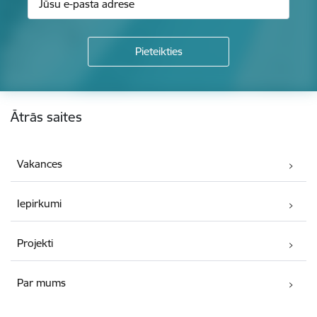
Kājene
Ātrās saites
Vakances
Iepirkumi
Projekti
Par mums