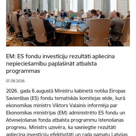
EM: ES fondu investīciju rezultāti apliecina
nepieciešamību paplašināt atbalsta
programmas
07.08.2026.
2026. gada 6.augustā Ministru kabinetā notika Eiropas
Savienības (ES) fondu tematiskās komitejas sēde, kurā
ekonomikas ministrs Viktors Valainis informēja par
Ekonomikas ministrijas (EM) administrēto ES fondu un
Atveseļošanas fonda atbalsta programmu īstenošanas
progresu. Ministrs uzsvēra, ka sasniegtie rezultāti
apliecina investīciju efektivitāti un rada pamatu Latvijas