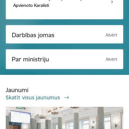
Apvienoto Karalisti
Darbības jomas
Atvērt
Par ministriju
Atvērt
Jaunumi
Skatīt visus jaunumus