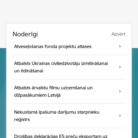
Noderīgi
Aizvērt
Atveseļošanas fonda projektu atlases
Atbalsts Ukrainas civiliedzīvotāju izmitināšanai
un ēdināšanai
Atbalsts ārvalstu filmu uzņemšanai un
dižpasākumiem Latvijā
Nekustamā īpašuma darījumu starpnieku
reģistrs
Drošības deklarācijas ES preču eksportam uz