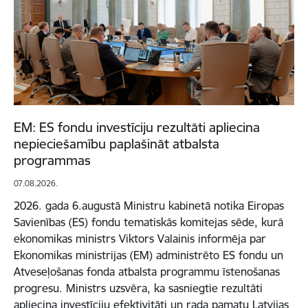
EM: ES fondu investīciju rezultāti apliecina
nepieciešamību paplašināt atbalsta
programmas
07.08.2026.
2026. gada 6.augustā Ministru kabinetā notika Eiropas
Savienības (ES) fondu tematiskās komitejas sēde, kurā
ekonomikas ministrs Viktors Valainis informēja par
Ekonomikas ministrijas (EM) administrēto ES fondu un
Atveseļošanas fonda atbalsta programmu īstenošanas
progresu. Ministrs uzsvēra, ka sasniegtie rezultāti
apliecina investīciju efektivitāti un rada pamatu Latvijas