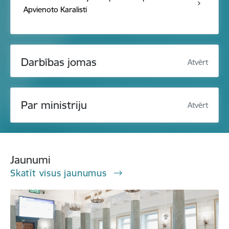
Apvienoto Karalisti
Darbības jomas
Atvērt
Par ministriju
Atvērt
Jaunumi
Skatīt visus jaunumus