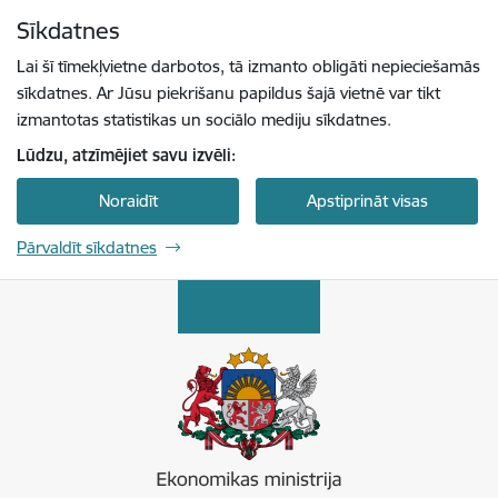
Pāriet uz lapas saturu
Sīkdatnes
Spied
lai meklētu
Enter
Lai šī tīmekļvietne darbotos, tā izmanto obligāti nepieciešamās
sīkdatnes. Ar Jūsu piekrišanu papildus šajā vietnē var tikt
izmantotas statistikas un sociālo mediju sīkdatnes.
Lūdzu, atzīmējiet savu izvēli:
Noraidīt
Apstiprināt visas
Pārvaldīt sīkdatnes
Ekonomikas ministrija