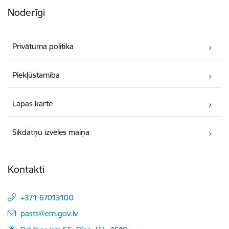
Noderīgi
Privātuma politika
Piekļūstamība
Lapas karte
Sīkdatņu izvēles maiņa
Kontakti
+371 67013100
E-pasts:
pasts@em.gov.lv