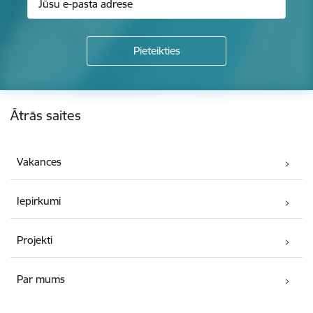
Kājene
Ātrās saites
Vakances
Iepirkumi
Projekti
Par mums