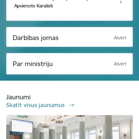
Apvienoto Karalisti
Darbības jomas
Atvērt
Par ministriju
Atvērt
Jaunumi
Skatīt visus jaunumus