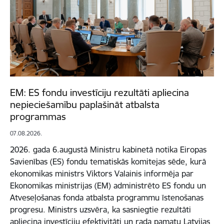
EM: ES fondu investīciju rezultāti apliecina
nepieciešamību paplašināt atbalsta
programmas
07.08.2026.
2026. gada 6.augustā Ministru kabinetā notika Eiropas
Savienības (ES) fondu tematiskās komitejas sēde, kurā
ekonomikas ministrs Viktors Valainis informēja par
Ekonomikas ministrijas (EM) administrēto ES fondu un
Atveseļošanas fonda atbalsta programmu īstenošanas
progresu. Ministrs uzsvēra, ka sasniegtie rezultāti
apliecina investīciju efektivitāti un rada pamatu Latvijas