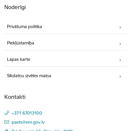
Noderīgi
Privātuma politika
Piekļūstamība
Lapas karte
Sīkdatņu izvēles maiņa
Kontakti
+371 67013100
E-pasts:
pasts@em.gov.lv