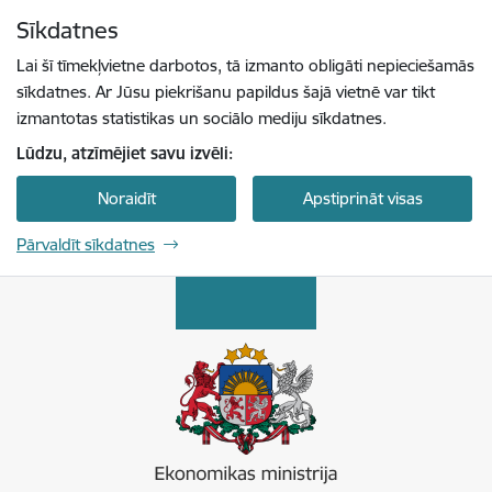
Pāriet uz lapas saturu
Sīkdatnes
Spied
lai meklētu
Enter
Lai šī tīmekļvietne darbotos, tā izmanto obligāti nepieciešamās
sīkdatnes. Ar Jūsu piekrišanu papildus šajā vietnē var tikt
izmantotas statistikas un sociālo mediju sīkdatnes.
Lūdzu, atzīmējiet savu izvēli:
Noraidīt
Apstiprināt visas
Pārvaldīt sīkdatnes
Ekonomikas ministrija