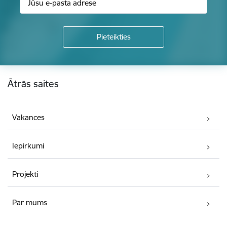
Kājene
Ātrās saites
Vakances
Iepirkumi
Projekti
Par mums