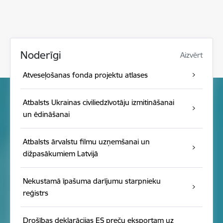
Noderīgi
Aizvērt
Atveseļošanas fonda projektu atlases
Atbalsts Ukrainas civiliedzīvotāju izmitināšanai
un ēdināšanai
Atbalsts ārvalstu filmu uzņemšanai un
dižpasākumiem Latvijā
Nekustamā īpašuma darījumu starpnieku
reģistrs
Drošības deklarācijas ES preču eksportam uz