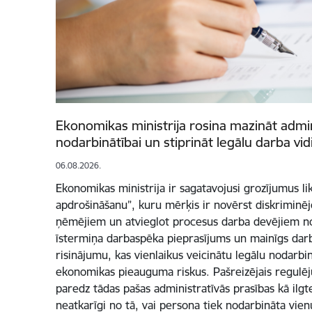
Ekonomikas ministrija rosina mazināt admin
nodarbinātībai un stiprināt legālu darba vid
06.08.2026.
Ekonomikas ministrija ir sagatavojusi grozījumus li
apdrošināšanu”, kuru mērķis ir novērst diskriminēj
ņēmējiem un atvieglot procesus darba devējiem noz
īstermiņa darbaspēka pieprasījums un mainīgs darb
risinājumu, kas vienlaikus veicinātu legālu nodarb
ekonomikas pieauguma riskus. Pašreizējais regulēj
paredz tādas pašas administratīvās prasības kā ilg
neatkarīgi no tā, vai persona tiek nodarbināta vien