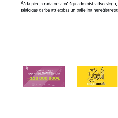
Šāda pieeja rada nesamērīgu administratīvo slogu, 
īslaicīgas darba attiecības un palielina nereģistrēt