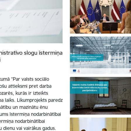
istratīvo slogu īstermiņa
i
kumā “Par valsts sociālo
ošu attieksmi pret darba
arēs, kurās ir izteikts
a laiks. Likumprojekts paredz
inātību un mazinātu ēnu
ums īstermiņa nodarbinātībai
termiņa nodarbinātībai
u dienu vai vairākus gadus.