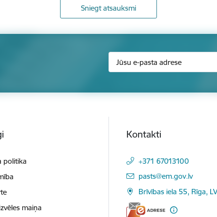
Sniegt atsauksmi
i
Kontakti
 politika
+371 67013100
E-pasts:
pasts@em.gov.lv
mība
Brīvības iela 55, Rīga, L
te
izvēles maiņa