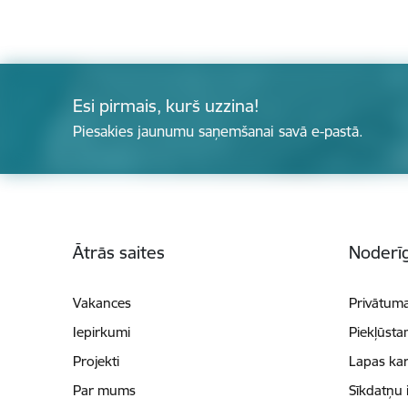
Esi pirmais, kurš uzzina!
Piesakies jaunumu saņemšanai savā e-pastā.
Kājene
Ātrās saites
Noderīg
Vakances
Privātuma
Iepirkumi
Piekļūsta
Projekti
Lapas kar
Par mums
Sīkdatņu 