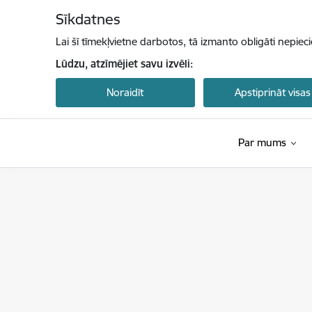
Pāriet uz lapas saturu
Sīkdatnes
Lai šī tīmekļvietne darbotos, tā izmanto obligāti nepiec
Lūdzu, atzīmējiet savu izvēli:
Noraidīt
Apstiprināt visas
Par mums
Ekonomikas ministrija