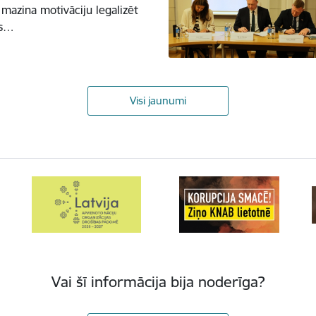
mazina motivāciju legalizēt
as…
Visi jaunumi
Vai šī informācija bija noderīga?