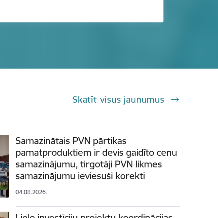
Skatīt visus jaunumus
Samazinātais PVN pārtikas
pamatproduktiem ir devis gaidīto cenu
samazinājumu, tirgotāji PVN likmes
samazinājumu ieviesuši korekti
04.08.2026.
Lielo investīciju projektu koordinācijas