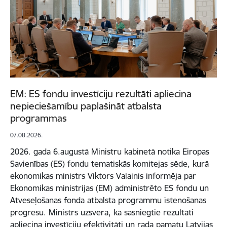
EM: ES fondu investīciju rezultāti apliecina
nepieciešamību paplašināt atbalsta
programmas
07.08.2026.
2026. gada 6.augustā Ministru kabinetā notika Eiropas
Savienības (ES) fondu tematiskās komitejas sēde, kurā
ekonomikas ministrs Viktors Valainis informēja par
Ekonomikas ministrijas (EM) administrēto ES fondu un
Atveseļošanas fonda atbalsta programmu īstenošanas
progresu. Ministrs uzsvēra, ka sasniegtie rezultāti
apliecina investīciju efektivitāti un rada pamatu Latvijas