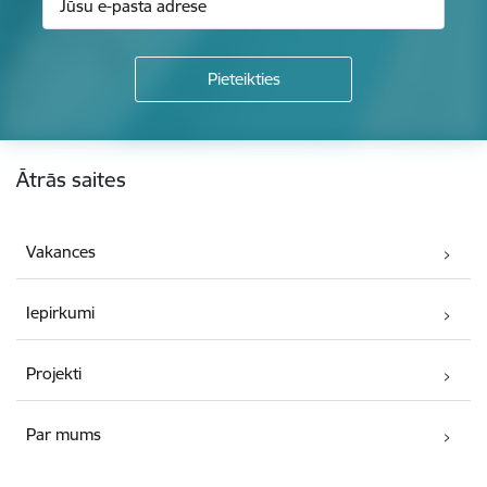
Kājene
Ātrās saites
Vakances
Iepirkumi
Projekti
Par mums