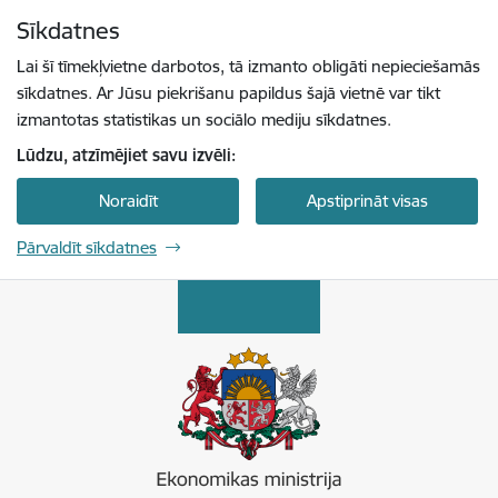
Pāriet uz lapas saturu
Sīkdatnes
Spied
lai meklētu
Enter
Lai šī tīmekļvietne darbotos, tā izmanto obligāti nepieciešamās
sīkdatnes. Ar Jūsu piekrišanu papildus šajā vietnē var tikt
izmantotas statistikas un sociālo mediju sīkdatnes.
Lūdzu, atzīmējiet savu izvēli:
Noraidīt
Apstiprināt visas
Pārvaldīt sīkdatnes
Ekonomikas ministrija