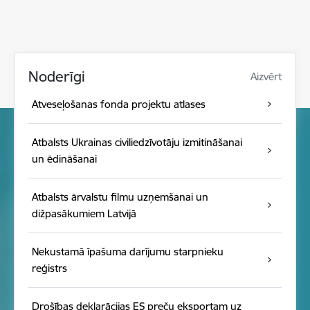
Noderīgi
Aizvērt
Atveseļošanas fonda projektu atlases
Atbalsts Ukrainas civiliedzīvotāju izmitināšanai
un ēdināšanai
Atbalsts ārvalstu filmu uzņemšanai un
dižpasākumiem Latvijā
Nekustamā īpašuma darījumu starpnieku
reģistrs
Drošības deklarācijas ES preču eksportam uz