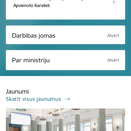
Apvienoto Karalisti
Darbības jomas
Atvērt
Par ministriju
Atvērt
Jaunumi
Skatīt visus jaunumus