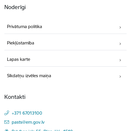
Noderīgi
Privātuma politika
Piekļūstamība
Lapas karte
Sīkdatņu izvēles maiņa
Kontakti
+371 67013100
E-pasts:
pasts@em.gov.lv