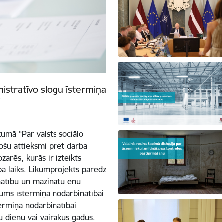
istratīvo slogu īstermiņa
i
kumā “Par valsts sociālo
ošu attieksmi pret darba
arēs, kurās ir izteikts
a laiks. Likumprojekts paredz
inātību un mazinātu ēnu
ums īstermiņa nodarbinātībai
termiņa nodarbinātībai
u dienu vai vairākus gadus.