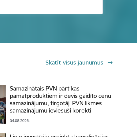
Skatīt visus jaunumus
Samazinātais PVN pārtikas
pamatproduktiem ir devis gaidīto cenu
samazinājumu, tirgotāji PVN likmes
samazinājumu ieviesuši korekti
04.08.2026.
Lielo investīciju projektu koordinācijas