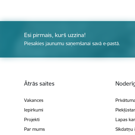
Esi pirmais, kurš uzzina!
Piesakies jaunumu saņemšanai savā e-pastā.
Kājene
Ātrās saites
Noderīg
Vakances
Privātuma
Iepirkumi
Piekļūsta
Projekti
Lapas kar
Par mums
Sīkdatņu 