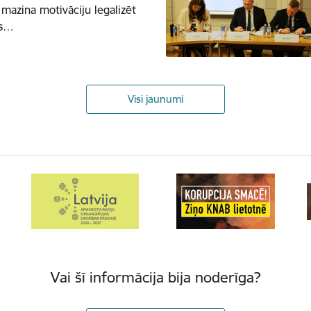
mazina motivāciju legalizēt
as…
Visi jaunumi
Vai šī informācija bija noderīga?