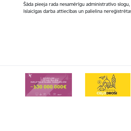
Šāda pieeja rada nesamērīgu administratīvo slogu, 
īslaicīgas darba attiecības un palielina nereģistrēt