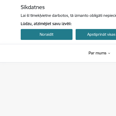
Pāriet uz lapas saturu
Sīkdatnes
Lai šī tīmekļvietne darbotos, tā izmanto obligāti nepiec
Lūdzu, atzīmējiet savu izvēli:
Noraidīt
Apstiprināt visas
Par mums
Ekonomikas ministrija