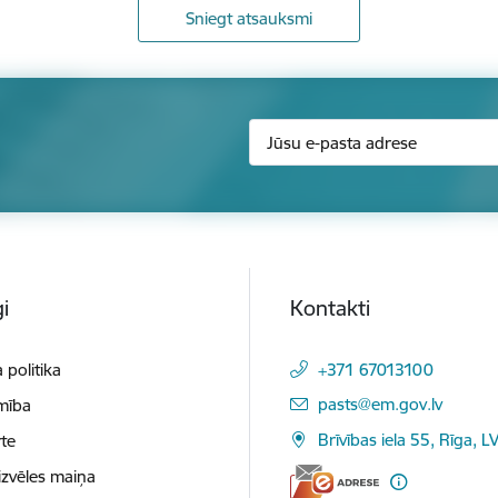
Sniegt atsauksmi
i
Kontakti
 politika
+371 67013100
E-pasts:
pasts@em.gov.lv
mība
Brīvības iela 55, Rīga, L
te
izvēles maiņa