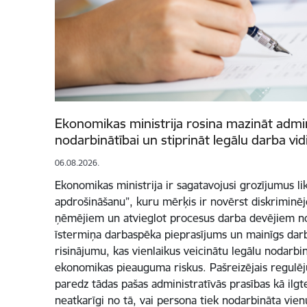
Ekonomikas ministrija rosina mazināt admin
nodarbinātībai un stiprināt legālu darba vid
06.08.2026.
Ekonomikas ministrija ir sagatavojusi grozījumus li
apdrošināšanu”, kuru mērķis ir novērst diskriminēj
ņēmējiem un atvieglot procesus darba devējiem noz
īstermiņa darbaspēka pieprasījums un mainīgs darb
risinājumu, kas vienlaikus veicinātu legālu nodarb
ekonomikas pieauguma riskus. Pašreizējais regulēj
paredz tādas pašas administratīvās prasības kā ilg
neatkarīgi no tā, vai persona tiek nodarbināta vien