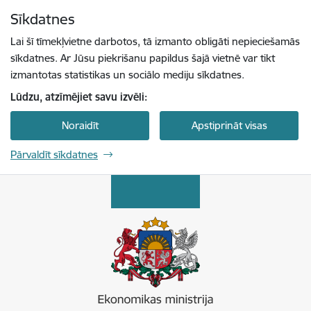
Pāriet uz lapas saturu
Sīkdatnes
Spied
lai meklētu
Enter
Lai šī tīmekļvietne darbotos, tā izmanto obligāti nepieciešamās
sīkdatnes. Ar Jūsu piekrišanu papildus šajā vietnē var tikt
izmantotas statistikas un sociālo mediju sīkdatnes.
Lūdzu, atzīmējiet savu izvēli:
Noraidīt
Apstiprināt visas
Pārvaldīt sīkdatnes
Ekonomikas ministrija