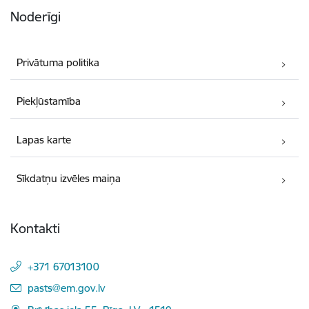
Noderīgi
Privātuma politika
Piekļūstamība
Lapas karte
Sīkdatņu izvēles maiņa
Kontakti
+371 67013100
E-pasts:
pasts@em.gov.lv