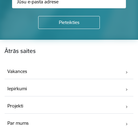
Kājene
Ātrās saites
Vakances
Iepirkumi
Projekti
Par mums