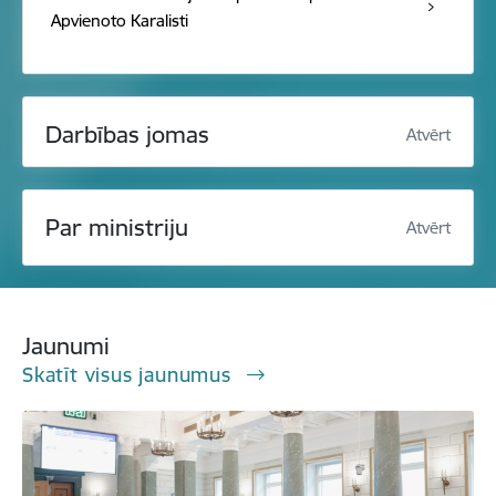
Apvienoto Karalisti
Darbības jomas
Atvērt
Par ministriju
Atvērt
Jaunumi
Skatīt visus jaunumus