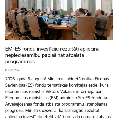
EM: ES fondu investīciju rezultāti apliecina
nepieciešamību paplašināt atbalsta
programmas
07.08.2026.
2026. gada 6.augustā Ministru kabinetā notika Eiropas
Savienības (ES) fondu tematiskās komitejas sēde, kurā
ekonomikas ministrs Viktors Valainis informēja par
Ekonomikas ministrijas (EM) administrēto ES fondu un
Atveseļošanas fonda atbalsta programmu īstenošanas
progresu. Ministrs uzsvēra, ka sasniegtie rezultāti
apliecina investīciju efektivitāti un rada pamatu Latvijas