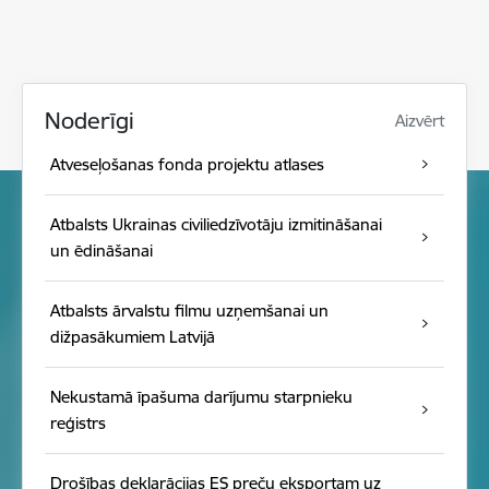
Noderīgi
Aizvērt
Atveseļošanas fonda projektu atlases
Atbalsts Ukrainas civiliedzīvotāju izmitināšanai
un ēdināšanai
Atbalsts ārvalstu filmu uzņemšanai un
dižpasākumiem Latvijā
Nekustamā īpašuma darījumu starpnieku
reģistrs
Drošības deklarācijas ES preču eksportam uz