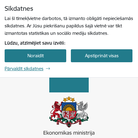
Pāriet uz lapas saturu
Sīkdatnes
Spied
lai meklētu
Enter
Lai šī tīmekļvietne darbotos, tā izmanto obligāti nepieciešamās
sīkdatnes. Ar Jūsu piekrišanu papildus šajā vietnē var tikt
izmantotas statistikas un sociālo mediju sīkdatnes.
Lūdzu, atzīmējiet savu izvēli:
Noraidīt
Apstiprināt visas
Pārvaldīt sīkdatnes
Ekonomikas ministrija