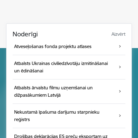
Noderīgi
Aizvērt
Atveseļošanas fonda projektu atlases
Atbalsts Ukrainas civiliedzīvotāju izmitināšanai
un ēdināšanai
Atbalsts ārvalstu filmu uzņemšanai un
dižpasākumiem Latvijā
Nekustamā īpašuma darījumu starpnieku
reģistrs
Drošības deklarācijas ES preču eksportam uz