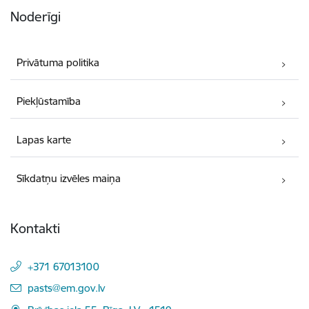
Noderīgi
Privātuma politika
Piekļūstamība
Lapas karte
Sīkdatņu izvēles maiņa
Kontakti
+371 67013100
E-pasts:
pasts@em.gov.lv