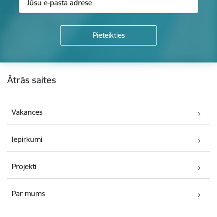
Kājene
Ātrās saites
Vakances
Iepirkumi
Projekti
Par mums