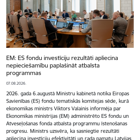
EM: ES fondu investīciju rezultāti apliecina
nepieciešamību paplašināt atbalsta
programmas
07.08.2026.
2026. gada 6.augustā Ministru kabinetā notika Eiropas
Savienības (ES) fondu tematiskās komitejas sēde, kurā
ekonomikas ministrs Viktors Valainis informēja par
Ekonomikas ministrijas (EM) administrēto ES fondu un
Atveseļošanas fonda atbalsta programmu īstenošanas
progresu. Ministrs uzsvēra, ka sasniegtie rezultāti
apliecina investīciju efektivitāti un rada pamatu Latvijas