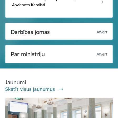
Apvienoto Karalisti
Darbības jomas
Atvērt
Par ministriju
Atvērt
Jaunumi
Skatīt visus jaunumus