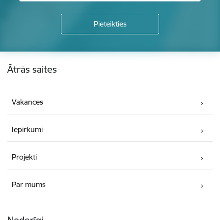
Kājene
Ātrās saites
Vakances
Iepirkumi
Projekti
Par mums
Noderīgi