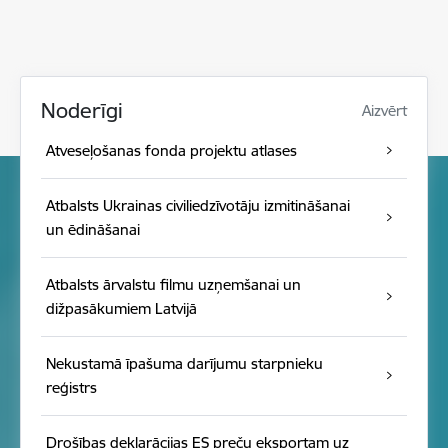
Noderīgi
Aizvērt
Atveseļošanas fonda projektu atlases
Atbalsts Ukrainas civiliedzīvotāju izmitināšanai
un ēdināšanai
Atbalsts ārvalstu filmu uzņemšanai un
dižpasākumiem Latvijā
Nekustamā īpašuma darījumu starpnieku
reģistrs
Drošības deklarācijas ES preču eksportam uz