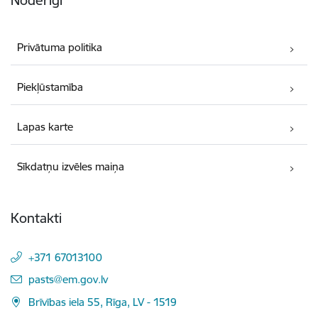
Privātuma politika
Piekļūstamība
Lapas karte
Sīkdatņu izvēles maiņa
Kontakti
+371 67013100
E-pasts:
pasts@em.gov.lv
Brīvības iela 55, Rīga, LV - 1519