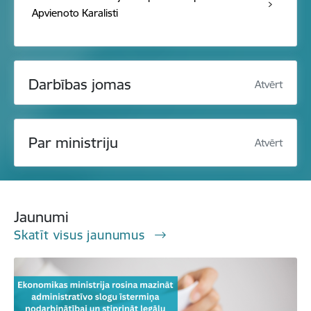
Apvienoto Karalisti
Darbības jomas
Atvērt
Par ministriju
Atvērt
Jaunumi
Skatīt visus jaunumus