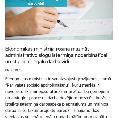
Ekonomikas ministrija rosina mazināt
administratīvo slogu īstermiņa nodarbinātībai
un stiprināt legālu darba vidi
06.08.2026.
Ekonomikas ministrija ir sagatavojusi grozījumus likumā
“Par valsts sociālo apdrošināšanu”, kuru mērķis ir
novērst diskriminējošu attieksmi pret darba ņēmējiem
un atvieglot procesus darba devējiem nozarēs, kurās ir
izteikts īstermiņa darbaspēka pieprasījums un mainīgs
darba laiks. Likumprojekts paredz risinājumu, kas
vienlaikus veicinātu legālu nodarbinātību un mazinātu