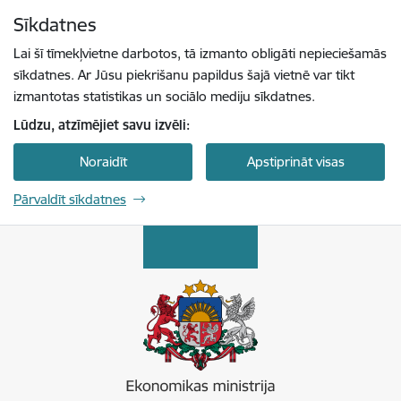
Pāriet uz lapas saturu
Sīkdatnes
Spied
lai meklētu
Enter
Lai šī tīmekļvietne darbotos, tā izmanto obligāti nepieciešamās
sīkdatnes. Ar Jūsu piekrišanu papildus šajā vietnē var tikt
izmantotas statistikas un sociālo mediju sīkdatnes.
Lūdzu, atzīmējiet savu izvēli:
Noraidīt
Apstiprināt visas
Pārvaldīt sīkdatnes
Ekonomikas ministrija