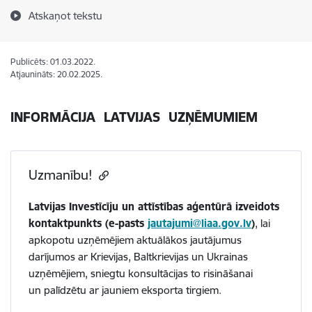
Atskaņot tekstu
Publicēts: 01.03.2022.
Atjaunināts: 20.02.2025.
INFORMĀCIJA LATVIJAS UZŅĒMUMIEM
Uzmanību!
Latvijas Investīcīju un attīstības aģentūrā izveidots
kontaktpunkts (e-pasts
jautajumi@liaa.gov.lv
)
, lai
apkopotu uzņēmējiem aktuālākos jautājumus
darījumos ar Krievijas, Baltkrievijas un Ukrainas
uzņēmējiem, sniegtu konsultācijas to risināšanai
un palīdzētu ar jauniem eksporta tirgiem.