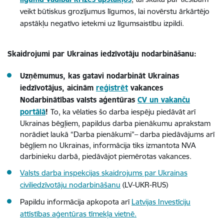
veikt būtiskus grozījumus līgumos, lai novērstu ārkārtējo
apstākļu negatīvo ietekmi uz līgumsaistību izpildi.
Skaidrojumi par Ukrainas iedzīvotāju nodarbināšanu:
Uzņēmumus, kas gatavi nodarbināt Ukrainas
iedzīvotājus,
aicinām
reģistrēt
vakances
Nodarbinātības valsts aģentūras
CV un vakanču
portālā
!
To, ka vēlaties šo darba iespēju piedāvāt arī
Ukrainas bēgļiem, papildus darba pienākumu aprakstam
norādiet laukā “Darba pienākumi”– darba piedāvājums arī
bēgļiem no Ukrainas, informācija tiks izmantota NVA
darbinieku darbā, piedāvājot piemērotas vakances.
Valsts darba inspekcijas skaidrojums par Ukrainas
civiliedzīvotāju nodarbināšanu
(LV-UKR-RUS)
Papildu informācija apkopota arī
Latvijas Investīciju
attīstības aģentūras tīmekļa vietnē.