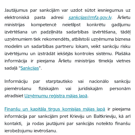
Jautājumus par sankcijām var uzdot sūtot iesniegumus uz
elektroniskā pasta adresi
sankcijas@mfa.gov.lv
.
Ārlietu
ministrijas kompetencē neietilpst konkrētu gadījumu
izvērtēšana un padziļināta sadarbības izvērtēšana, tādēļ
uzņēmumiem tiek rekomendēts, atbilstoši uzņēmuma biznesa
modelim un sadarbības partneru lokam, veikt sankciju risku
izvērtējumu un izstrādāt iekšējās kontroles sistēmu. Plašāka
informācija ir pieejama Ārlietu ministrijas tīmekļa vietnes
sadaļā “
Sankcijas
”.
Informāciju par starptautisko vai nacionālo sankciju
piemērošanu fiziskajām vai juridiskajām personām
atradīsiet
Uzņēmumu reģistra mājas lapā
.
Finanšu un kapitāla tirgus komisijas mājas lapā
ir pieejama
informācija par sankcijām pret Krieviju un Baltkrieviju, kā arī
kontakti, ja rodas jautājumi par sankcijās noteikto finanšu
ierobežojumu ievērošanu.