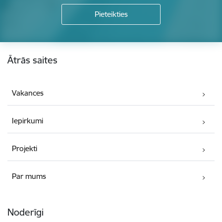
Kājene
Ātrās saites
Vakances
Iepirkumi
Projekti
Par mums
Noderīgi