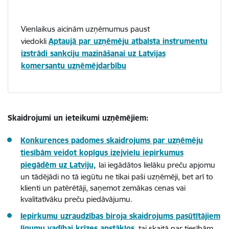
Vienlaikus aicinām uzņēmumus paust
viedokli
Aptaujā par uzņēmēju atbalsta instrumentu
izstrādi sankciju mazināšanai uz Latvijas
komersantu uzņēmējdarbību
Skaidrojumi un ieteikumi uzņēmējiem:
Konkurences padomes skaidrojums par uzņēmēju
tiesībām veidot kopīgus izejvielu iepirkumus
piegādēm uz Latviju,
lai iegādātos lielāku preču apjomu
un tādējādi no tā iegūtu ne tikai paši uzņēmēji, bet arī to
klienti un patērētāji, saņemot zemākas cenas vai
kvalitatīvāku preču piedāvājumu.
Iepirkumu uzraudzības biroja skaidrojums
pasūtītājiem
līgumu vadībai krīzes apstākļos
, tai skaitā par tiesībām