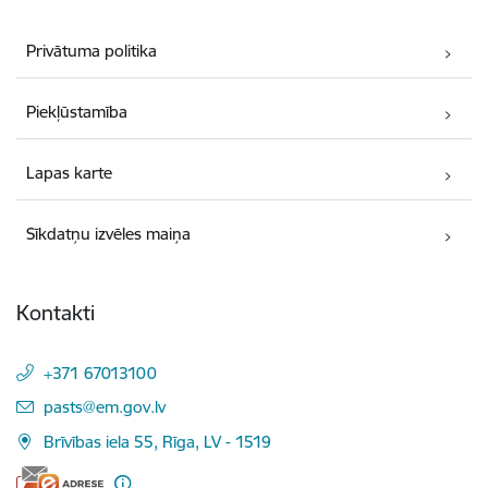
Privātuma politika
Piekļūstamība
Lapas karte
Sīkdatņu izvēles maiņa
Kontakti
+371 67013100
E-pasts:
pasts@em.gov.lv
Brīvības iela 55, Rīga, LV - 1519