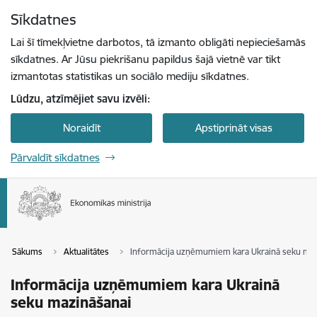
Pāriet uz lapas saturu
Sīkdatnes
Spied
lai meklētu
Enter
Lai šī tīmekļvietne darbotos, tā izmanto obligāti nepieciešamās
sīkdatnes. Ar Jūsu piekrišanu papildus šajā vietnē var tikt
izmantotas statistikas un sociālo mediju sīkdatnes.
Lūdzu, atzīmējiet savu izvēli:
Noraidīt
Apstiprināt visas
Pārvaldīt sīkdatnes
Sākums
Aktualitātes
Informācija uzņēmumiem kara Ukrainā seku maz
Informācija uzņēmumiem kara Ukrainā
seku mazināšanai