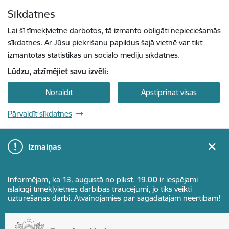
Pāriet uz lapas saturu
Sīkdatnes
Spied
lai meklētu
Enter
Lai šī tīmekļvietne darbotos, tā izmanto obligāti nepieciešamās
sīkdatnes. Ar Jūsu piekrišanu papildus šajā vietnē var tikt
izmantotas statistikas un sociālo mediju sīkdatnes.
Lūdzu, atzīmējiet savu izvēli:
Noraidīt
Apstiprināt visas
Pārvaldīt sīkdatnes
Izmaiņas
Informējam, ka 13. augustā no plkst. 19.00 ir iespējami
īslaicīgi tīmekļvietnes darbības traucējumi, jo tiks veikti
uzturēšanas darbi. Atvainojamies par sagādātajām neērtībām!