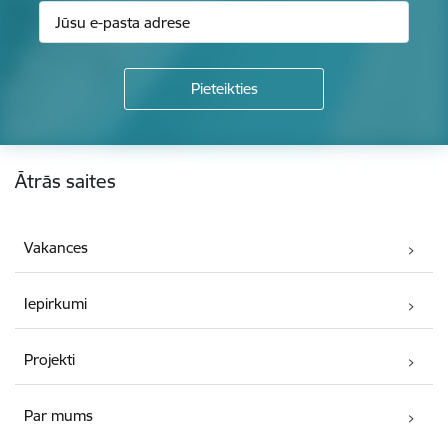
Kājene
Ātrās saites
Vakances
Iepirkumi
Projekti
Par mums