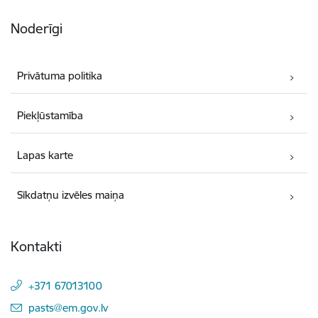
Noderīgi
Privātuma politika
Piekļūstamība
Lapas karte
Sīkdatņu izvēles maiņa
Kontakti
+371 67013100
E-pasts:
pasts@em.gov.lv