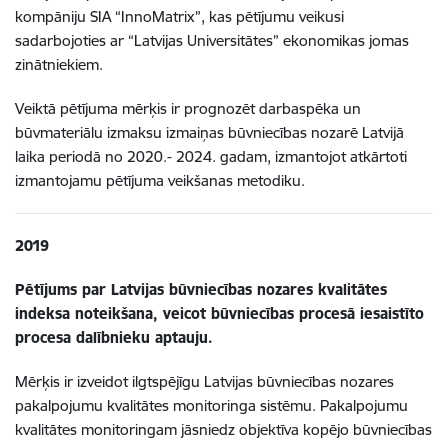
kompāniju SIA “InnoMatrix”, kas pētījumu veikusi
sadarbojoties ar “Latvijas Universitātes” ekonomikas jomas
zinātniekiem.
Veiktā pētījuma mērķis ir prognozēt darbaspēka un
būvmateriālu izmaksu izmaiņas būvniecības nozarē Latvijā
laika periodā no 2020.- 2024. gadam, izmantojot atkārtoti
izmantojamu pētījuma veikšanas metodiku.
2019
Pētījums par Latvijas būvniecības nozares kvalitātes
indeksa noteikšana, veicot būvniecības procesā iesaistīto
procesa dalībnieku aptauju.
Mērķis ir izveidot ilgtspējīgu Latvijas būvniecības nozares
pakalpojumu kvalitātes monitoringa sistēmu. Pakalpojumu
kvalitātes monitoringam jāsniedz objektīva kopējo būvniecības