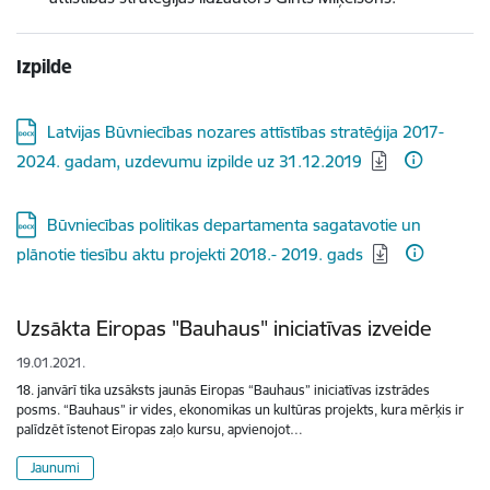
Izpilde
Lejupielādēt:
Latvijas Būvniecības nozares attīstības stratēģija 2017-
2024. gadam, uzdevumu izpilde uz 31.12.2019
Lejupielādēt:
Būvniecības politikas departamenta sagatavotie un
plānotie tiesību aktu projekti 2018.- 2019. gads
Uzsākta Eiropas "Bauhaus" iniciatīvas izveide
19.01.2021.
18. janvārī tika uzsāksts jaunās Eiropas “Bauhaus” iniciatīvas izstrādes
posms. “Bauhaus” ir vides, ekonomikas un kultūras projekts, kura mērķis ir
palīdzēt īstenot Eiropas zaļo kursu, apvienojot…
Jaunumi