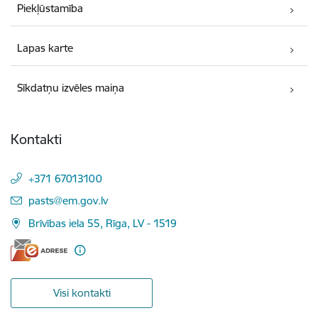
Piekļūstamība
Lapas karte
Sīkdatņu izvēles maiņa
Kontakti
+371 67013100
E-pasts:
pasts@em.gov.lv
Brīvības iela 55, Rīga, LV - 1519
Visi kontakti