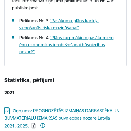
taču informatīvā ziņojuma pielikumi Nr. 3 un Nr. 4 ir
publiskojami:
Pielikums Nr. 3
"Pasākumu plāns karteļa
vienošanās riska mazināšanai"
Pielikums Nr. 4
"Plāns turpmākiem pasākumiem
ēnu ekonomikas ierobežošanai būvniecības
nozarē"
Statistika, pētījumi
2021
Lejupielādēt:
Ziņojums: PROGNOZĒTĀS IZMAIŅAS DARBASPĒKA UN
BŪVMATERIĀLU IZMAKSĀS būvniecības nozarē Latvijā
2021.-2025.