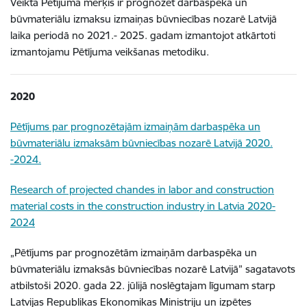
Veiktā Pētījuma mērķis ir prognozēt darbaspēka un
būvmateriālu izmaksu izmaiņas būvniecības nozarē Latvijā
laika periodā no 2021.- 2025. gadam izmantojot atkārtoti
izmantojamu Pētījuma veikšanas metodiku.
2020
Pētījums par prognozētajām izmaiņām darbaspēka un
būvmateriālu izmaksām būvniecības nozarē Latvijā 2020.
-2024.
Research of projected chandes in labor and construction
material costs in the construction industry in Latvia 2020-
2024
„Pētījums par prognozētām izmaiņām darbaspēka un
būvmateriālu izmaksās būvniecības nozarē Latvijā” sagatavots
atbilstoši 2020. gada 22. jūlijā noslēgtajam līgumam starp
Latvijas Republikas Ekonomikas Ministriju un izpētes