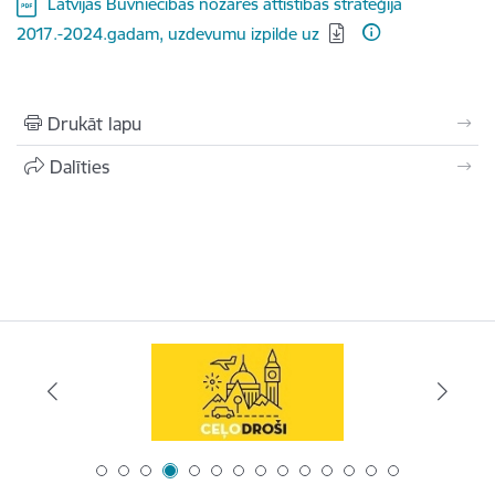
Lejupielādēt:
Latvijas Būvniecības nozares attīstības stratēģija
2017.-2024.gadam, uzdevumu izpilde uz
Drukāt lapu
Dalīties