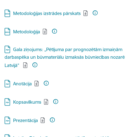
Lejupielādēt:
Metodoloģijas izstrādes pārskats
Lejupielādēt:
Metodoloģija
Lejupielādēt:
Gala ziņojums: „Pētījuma par prognozētām izmaiņām
darbaspēka un būvmateriālu izmaksās būvniecības nozarē
Latvijā”
Lejupielādēt:
Anotācija
Lejupielādēt:
Kopsavilkums
Lejupielādēt:
Prezentācija