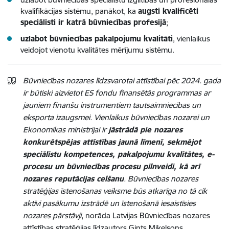
kvalifikācijas sistēmu, panākot, ka
augsti kvalificēti
speciālisti ir katrā būvniecības profesijā
;
uzlabot būvniecības pakalpojumu kvalitāti
, vienlaikus
veidojot vienotu kvalitātes mērījumu sistēmu.
Būvniecības nozares līdzsvarotai attīstībai pēc 2024. gada
ir būtiski aizvietot ES fondu finansētās programmas ar
jauniem finanšu instrumentiem tautsaimniecības un
eksporta izaugsmei. Vienlaikus būvniecības nozarei un
Ekonomikas ministrijai ir
jāstrādā pie nozares
konkurētspējas attīstības jaunā līmenī, sekmējot
speciālistu kompetences, pakalpojumu kvalitātes, e-
procesu un būvniecības procesu pilnveidi, kā arī
nozares reputācijas celšanu
. Būvniecības nozares
stratēģijas īstenošanas veiksme būs atkarīga no tā cik
aktīvi pasākumu izstrādē un īstenošanā iesaistīsies
nozares pārstāvji
, norāda Latvijas Būvniecības nozares
attīstības stratēģijas līdzautors Gints Miķelsons.