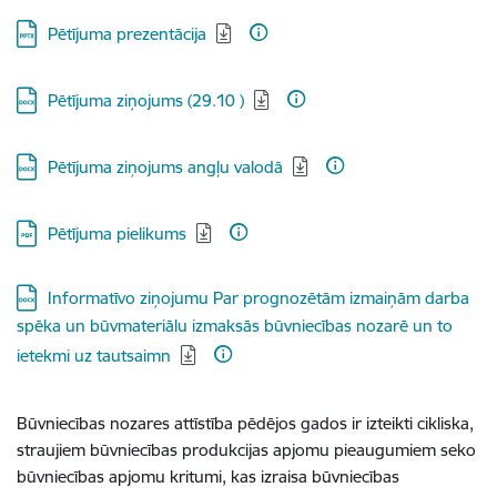
Lejupielādēt:
Pētījuma prezentācija
Lejupielādēt:
Pētījuma ziņojums (29.10 )
Lejupielādēt:
Pētījuma ziņojums angļu valodā
Lejupielādēt:
Pētījuma pielikums
Lejupielādēt:
Informatīvo ziņojumu Par prognozētām izmaiņām darba
spēka un būvmateriālu izmaksās būvniecības nozarē un to
ietekmi uz tautsaimn
Būvniecības nozares attīstība pēdējos gados ir izteikti cikliska,
straujiem būvniecības produkcijas apjomu pieaugumiem seko
būvniecības apjomu kritumi, kas izraisa būvniecības