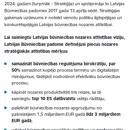
2024. gadam (turpmāk – Stratēģija) un apstiprināja to Latvijas
Būvniecības padomes 2017.gada 13.aprīļa sēdē. Stratēģijas
galvenais uzdevums ir noteikt vienotu politiku ilgtspējīgas un
konkurētspējīgas Latvijas būvniecības nozares attīstībai.
Lai sasniegtu Latvijas būvniecības nozares attīstības vīziju,
Latvijas Būvniecības padome definējusi piecus nozares
stratēģiskās attīstības mērķus:
samazināt būvniecības regulējuma birokrātiju, par
50%
samazinot kopējo procesa termiņu un digitalizējot
risinājumus, tādējādi nodrošinot efektīvāku būvniecības
procesu;
kāpināt nozares produktivitāti trīs reizes, lai tā
sasniegtu
top 10 ES dalībvalstu
vidējo rādītāju;
palielināt būvniecības nozares apgrozījumu no
pašreizējiem 1,5 miljardiem EUR gadā
līdz 3 miljardiem
EUR gadā
;
uzlabot būvniecības speciālistu izglītības un profesionālās