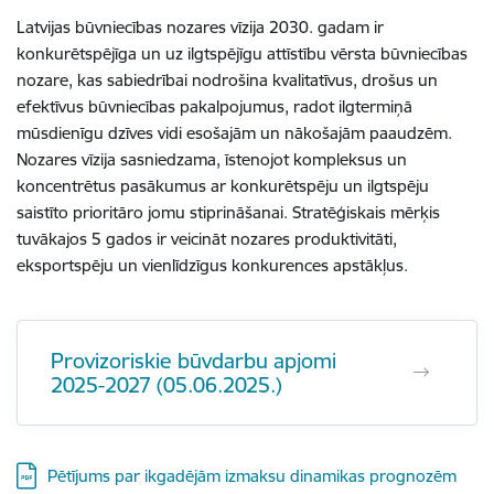
Latvijas būvniecības nozares vīzija 2030. gadam ir
konkurētspējīga un uz ilgtspējīgu attīstību vērsta būvniecības
nozare, kas sabiedrībai nodrošina kvalitatīvus, drošus un
efektīvus būvniecības pakalpojumus, radot ilgtermiņā
mūsdienīgu dzīves vidi esošajām un nākošajām paaudzēm.
Nozares vīzija sasniedzama, īstenojot kompleksus un
koncentrētus pasākumus ar konkurētspēju un ilgtspēju
saistīto prioritāro jomu stiprināšanai. Stratēģiskais mērķis
tuvākajos 5 gados ir veicināt nozares produktivitāti,
eksportspēju un vienlīdzīgus konkurences apstākļus.
Provizoriskie būvdarbu apjomi
2025-2027 (05.06.2025.)
Lejupielādēt:
Pētījums par ikgadējām izmaksu dinamikas prognozēm