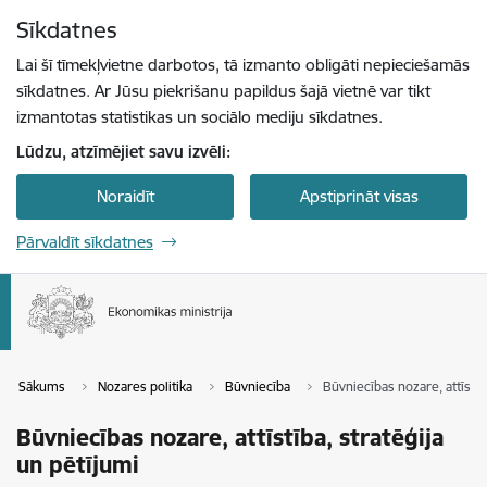
Pāriet uz lapas saturu
Sīkdatnes
Spied
lai meklētu
Enter
Lai šī tīmekļvietne darbotos, tā izmanto obligāti nepieciešamās
sīkdatnes. Ar Jūsu piekrišanu papildus šajā vietnē var tikt
izmantotas statistikas un sociālo mediju sīkdatnes.
Lūdzu, atzīmējiet savu izvēli:
Noraidīt
Apstiprināt visas
Pārvaldīt sīkdatnes
Sākums
Nozares politika
Būvniecība
Būvniecības nozare, attīstīb
Būvniecības nozare, attīstība, stratēģija
un pētījumi