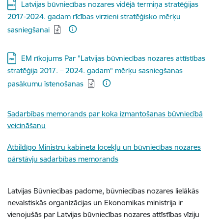
Lejupielādēt:
Latvijas būvniecības nozares vidējā termiņa stratēģijas
2017-2024. gadam rīcības virzieni stratēģisko mērķu
sasniegšanai
Lejupielādēt:
EM rīkojums Par "Latvijas būvniecības nozares attīstības
stratēģija 2017. – 2024. gadam" mērķu sasniegšanas
pasākumu īstenošanas
Sadarbības memorands par koka izmantošanas būvniecībā
veicināšanu
Atbildīgo Ministru kabineta locekļu un būvniecības nozares
pārstāvju sadarbības memorands
Latvijas Būvniecības padome, būvniecības nozares lielākās
nevalstiskās organizācijas un Ekonomikas ministrija ir
vienojušās par Latvijas būvniecības nozares attīstības vīziju