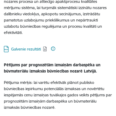
nozares procesa un attiecīgo apakšprocesu kvalitātes
mērījumu sistēma, lai turpmāk sistemātiski izzinātu nozares
dalībnieku viedokļus, apkopotu secinājumus, izstrādātu
pamatotus uzlabojumu priekšlikumus un nepārtraukti
uzlabotu būvniecības regulējuma un procesu kvalitāti un
efektivitāti.
Lejupielādēt:
Galvenie rezultāti
Pētījums par prognozētām izmaiņām darbaspēka un
būvmateriālu izmaksās būvniecības nozarē Latvijā.
Pētījuma mērķis: lai varētu efektīvāk plānot publisko
būvniecības iepirkumu potenciālās izmaksas un novērtētu
iespējamās cenu izmaiņas tuvākajos gados veikts pētījums par
prognozētām izmaiņām darbaspēka un būvmateriālu
izmaksās būvniecības nozarē.