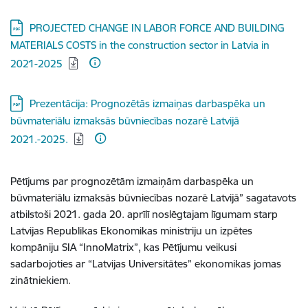
Lejupielādēt:
PROJECTED CHANGE IN LABOR FORCE AND BUILDING
MATERIALS COSTS in the construction sector in Latvia in
2021-2025
Lejupielādēt:
Prezentācija: Prognozētās izmaiņas darbaspēka un
būvmateriālu izmaksās būvniecības nozarē Latvijā
2021.-2025.
Pētījums par prognozētām izmaiņām darbaspēka un
būvmateriālu izmaksās būvniecības nozarē Latvijā” sagatavots
atbilstoši 2021. gada 20. aprīlī noslēgtajam līgumam starp
Latvijas Republikas Ekonomikas ministriju un izpētes
kompāniju SIA “InnoMatrix”, kas Pētījumu veikusi
sadarbojoties ar “Latvijas Universitātes” ekonomikas jomas
zinātniekiem.