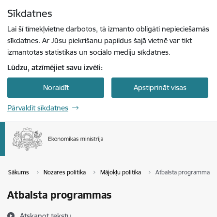
Pāriet uz lapas saturu
Sīkdatnes
Spied
lai meklētu
Enter
Lai šī tīmekļvietne darbotos, tā izmanto obligāti nepieciešamās
sīkdatnes. Ar Jūsu piekrišanu papildus šajā vietnē var tikt
izmantotas statistikas un sociālo mediju sīkdatnes.
Lūdzu, atzīmējiet savu izvēli:
Noraidīt
Apstiprināt visas
Pārvaldīt sīkdatnes
Sākums
Nozares politika
Mājokļu politika
Atbalsta programmas
Atbalsta programmas
Atskaņot tekstu