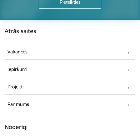
Kājene
Ātrās saites
Vakances
Iepirkumi
Projekti
Par mums
Noderīgi