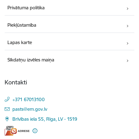
Privātuma politika
Piekļūstamība
Lapas karte
Sīkdatņu izvēles maiņa
Kontakti
+371 67013100
E-pasts:
pasts@em.gov.lv
Brīvības iela 55, Rīga, LV - 1519