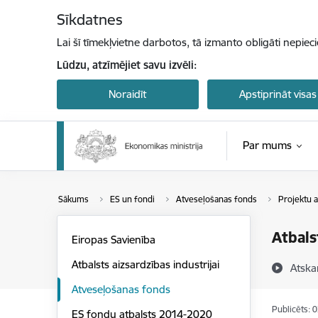
Pāriet uz lapas saturu
Sīkdatnes
Lai šī tīmekļvietne darbotos, tā izmanto obligāti nepiec
Lūdzu, atzīmējiet savu izvēli:
Noraidīt
Apstiprināt visas
Par mums
Sākums
ES un fondi
Atveseļošanas fonds
Projektu a
Atbals
Eiropas Savienība
Atbalsts aizsardzības industrijai
Atska
Atveseļošanas fonds
Publicēts: 
ES fondu atbalsts 2014-2020