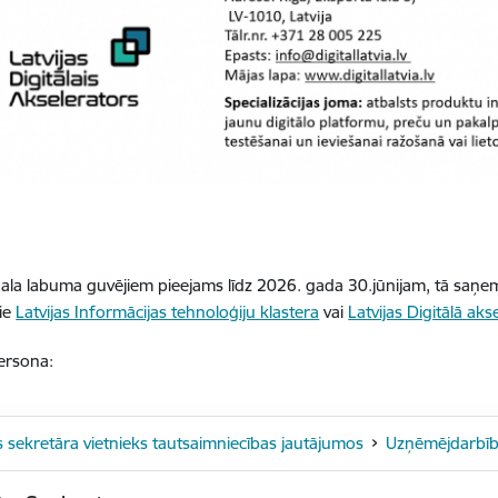
gala labuma guvējiem pieejams līdz 2026. gada 30.jūnijam, tā saņ
pie
Latvijas Informācijas tehnoloģiju klastera
vai
Latvijas Digitālā aks
ersona:
s sekretāra vietnieks tautsaimniecības jautājumos
Uzņēmējdarbīb