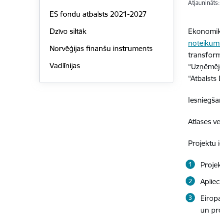
Atjaunināts
ES fondu atbalsts 2021-2027
Ekonomika
Dzīvo siltāk
noteikum
Norvēģijas finanšu instruments
transform
Vadlīnijas
“Uzņēmējda
“Atbalsts
Iesniegša
Atlases v
Projektu 
Proje
Aplie
Eirop
un pr