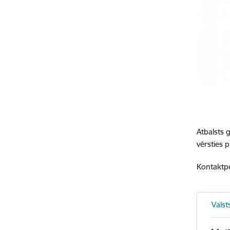
Atbalsts 
vērsties 
Kontaktp
Valst