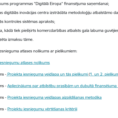
ikums programmas "Digitālā Eiropa" finansējuma saņemšanai;
as digitālās inovācijas centra izstrādāta metodoloģiju atbalstāmo da
jās kontroles sistēmas apraksts;
ba, kādā tiek piešķirts komercdarbības atbalsts gala labuma guvējie
izēta izmaksu tāme.
iesnieguma atlases nolikums ar pielikumiem:
iesniegumu atlases nolikums
ms -
Projekta iesnieguma veidlapa un tās pielikumi
(
1. un 2. pielik
ums -
Apliecinājums par atbilstību prasībām un dubultā finansējum
ums -
Projekta iesnieguma veidlapas aizpildīšanas metodika
ums -
Projektu iesniegumu vērtēšanas kritēriji