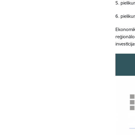
5. pielik
6. pielik
Ekonomika
reģionālo
investīcij