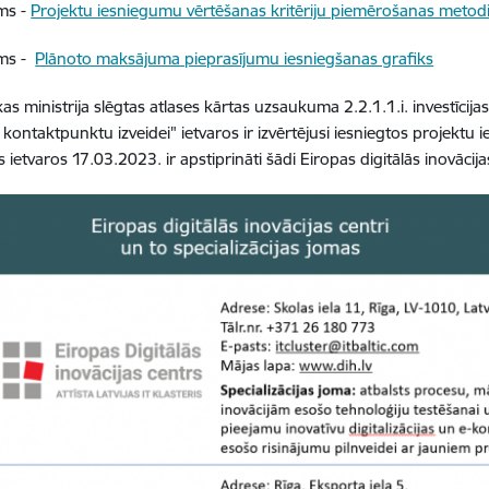
ums -
Projektu iesniegumu vērtēšanas kritēriju piemērošanas metod
ums -
Plānoto maksājuma pieprasījumu iesniegšanas grafiks
s ministrija slēgtas atlases kārtas uzsaukuma
2.2.1.1.i. investīcij
 kontaktpunktu izveidei" ietvaros ir izvērtējusi iesniegtos projekt
as ietvaros
17.03.2023. ir apstiprināti šādi Eiropas digitālās inovācija