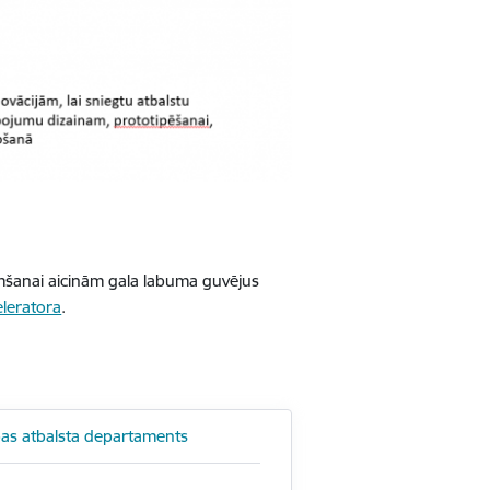
emšanai aicinām gala labuma guvējus
eleratora
.
as atbalsta departaments