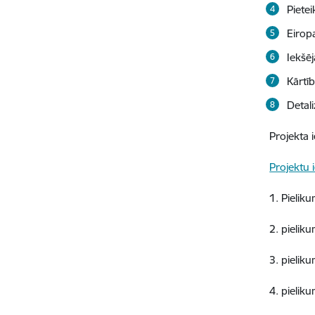
Piete
Eirop
Iekšē
Kārtī
Detal
Projekta 
Projektu 
1. Pieliku
2. pielik
3. pielik
4. pielik