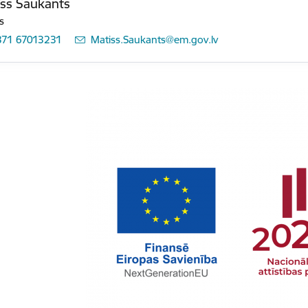
ss Saukants
s
371 67013231
E-pasts:
Matiss.Saukants@em.gov.lv