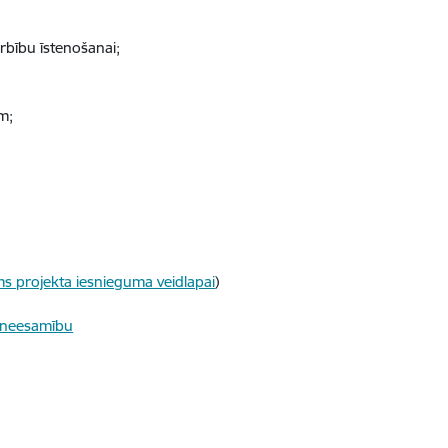
rbību īstenošanai;
m;
ums projekta iesnieguma veidlapai
)
a neesamību