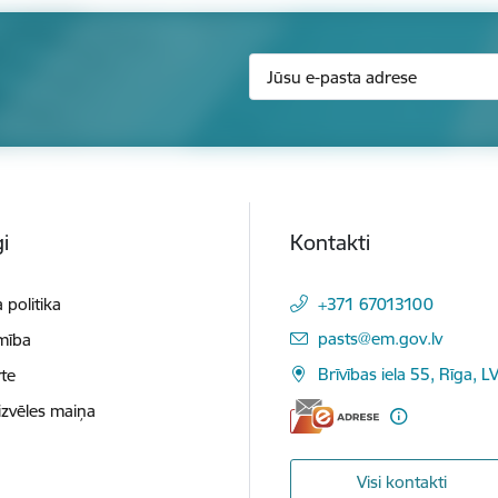
i
Kontakti
 politika
+371 67013100
E-pasts:
pasts@em.gov.lv
mība
Brīvības iela 55, Rīga, L
te
izvēles maiņa
Visi kontakti