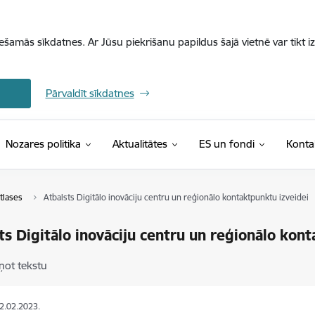
iešamās sīkdatnes. Ar Jūsu piekrišanu papildus šajā vietnē var tikt i
Pārvaldīt sīkdatnes
Nozares politika
Aktualitātes
ES un fondi
Konta
tlases
Atbalsts Digitālo inovāciju centru un reģionālo kontaktpunktu izveidei
ts Digitālo inovāciju centru un reģionālo kon
ņot tekstu
02.02.2023.