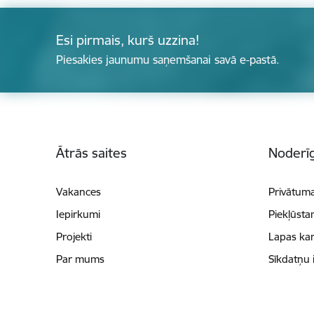
Esi pirmais, kurš uzzina!
Piesakies jaunumu saņemšanai savā e-pastā.
Kājene
Ātrās saites
Noderīg
Vakances
Privātuma
Iepirkumi
Piekļūsta
Projekti
Lapas kar
Par mums
Sīkdatņu 