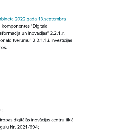
kabineta 2022.gada 13.septembra
. komponentes “Digitālā
formācija un inovācijas” 2.2.1.r.
onālo tvērumu” 2.2.1.1.i. investīcijas
ros.
u;
opas digitālās inovācijas centru tīklā
egulu Nr. 2021/694;