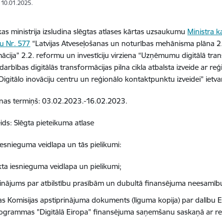
: 10.01.2025.
s ministrija izsludina slēgtas atlases kārtas uzsaukumu
Ministra 
u Nr. 577
“Latvijas Atveseļošanas un noturības mehānisma plāna 2
ācija” 2.2. reformu un investīciju virziena “Uzņēmumu digitālā trans
rbības digitālās transformācijas pilna cikla atbalsta izveide ar reģi
 Digitālo inovāciju centru un reģionālo kontaktpunktu izveidei” ietva
nas termiņš: 03.02.2023.-16.02.2023.
eids: Slēgta pieteikuma atlase
iesnieguma veidlapa un tās pielikumi:
kta iesnieguma veidlapa un pielikumi;
cinājums par atbilstību prasībām un dubultā finansējuma neesamīb
as Komisijas apstiprinājuma dokuments (līguma kopija) par dalību Eir
ogrammas "Digitālā Eiropa" finansējuma saņemšanu saskaņā ar r