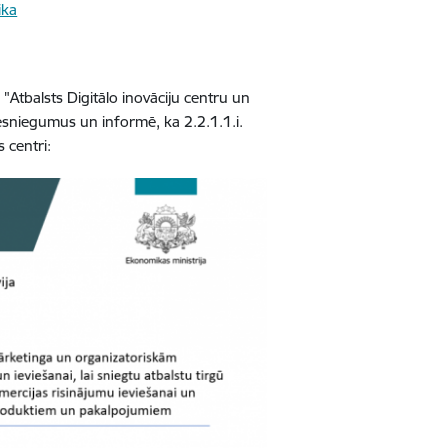
ika
as "Atbalsts Digitālo inovāciju centru un
u iesniegumus un informē, ka
2.2.1.1.i.
s centri
: