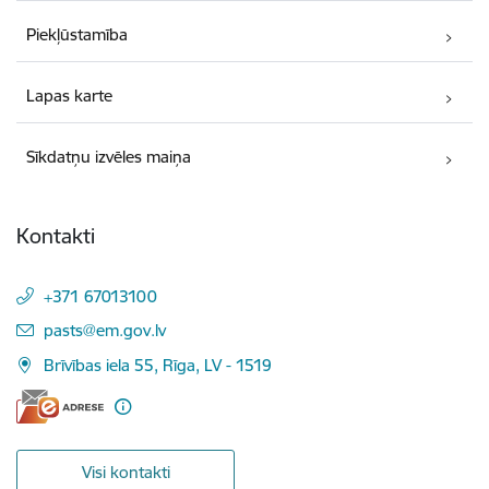
Piekļūstamība
Lapas karte
Sīkdatņu izvēles maiņa
Kontakti
+371 67013100
E-pasts:
pasts@em.gov.lv
Brīvības iela 55, Rīga, LV - 1519
Visi kontakti