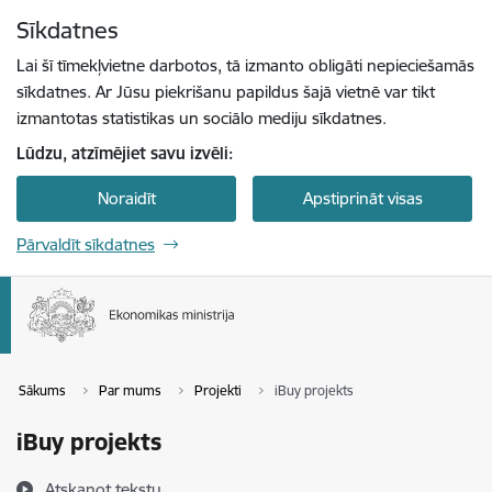
Pāriet uz lapas saturu
Sīkdatnes
Spied
lai meklētu
Enter
Lai šī tīmekļvietne darbotos, tā izmanto obligāti nepieciešamās
sīkdatnes. Ar Jūsu piekrišanu papildus šajā vietnē var tikt
izmantotas statistikas un sociālo mediju sīkdatnes.
Lūdzu, atzīmējiet savu izvēli:
Noraidīt
Apstiprināt visas
Pārvaldīt sīkdatnes
Sākums
Par mums
Projekti
iBuy projekts
iBuy projekts
Atskaņot tekstu