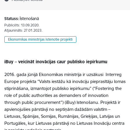
Statuss:
Īstenošanā
Publicēts: 13.09.2020.
Atjaunināts: 27.01.2023.
Ekonomikas ministrijas īstenotie projekti
iBuy – veicināt inovācijas caur publisko iepirkumu
2016. gada jūnijā Ekonomikas ministrija ir uzsākusi Interreg
Europe projekta “Valsts iestāžu kā inovāciju pieprasītāju lomas
stiprināšana, izmantojot publisko iepirkumu” (“Fostering the
role of public authorities as demanders of innovation
through public procurement”) (iBuy) īstenošanu. Projektā ir
apvienojušies pārstāvji no septiņām dažādām valstīm –
Lietuvas, Spānijas, Somijas, Rumānijas, Grieķijas, Latvijas un
Portugāles, kur Lietuvas pārstāvji no Lietuvas Inovāciju centra