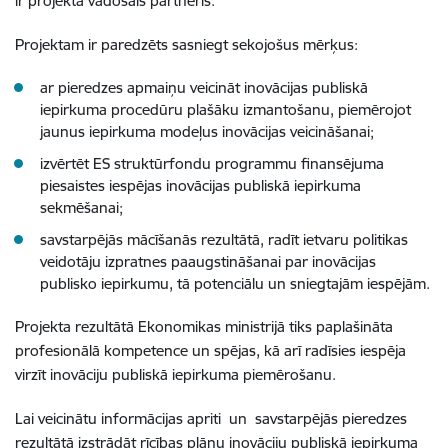
ir projekta vadošais partneris.
Projektam ir paredzēts sasniegt sekojošus mērķus:
ar pieredzes apmaiņu veicināt inovācijas publiskā
iepirkuma procedūru plašāku izmantošanu, piemērojot
jaunus iepirkuma modeļus inovācijas veicināšanai;
izvērtēt ES struktūrfondu programmu finansējuma
piesaistes iespējas inovācijas publiskā iepirkuma
sekmēšanai;
savstarpējās mācīšanās rezultātā, radīt ietvaru politikas
veidotāju izpratnes paaugstināšanai par inovācijas
publisko iepirkumu, tā potenciālu un sniegtajām iespējām.
Projekta rezultātā Ekonomikas ministrijā tiks paplašināta
profesionālā kompetence un spējas, kā arī radīsies iespēja
virzīt inovāciju publiskā iepirkuma piemērošanu.
Lai veicinātu informācijas apriti un savstarpējās pieredzes
rezultātā izstrādāt rīcības plānu inovāciju publiskā iepirkuma