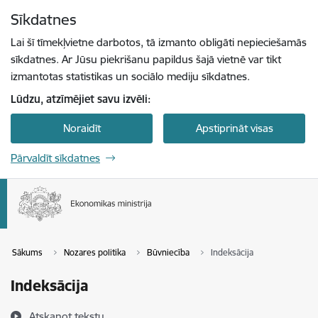
Pāriet uz lapas saturu
Sīkdatnes
Spied
lai meklētu
Enter
Lai šī tīmekļvietne darbotos, tā izmanto obligāti nepieciešamās
sīkdatnes. Ar Jūsu piekrišanu papildus šajā vietnē var tikt
izmantotas statistikas un sociālo mediju sīkdatnes.
Lūdzu, atzīmējiet savu izvēli:
Noraidīt
Apstiprināt visas
Pārvaldīt sīkdatnes
Sākums
Nozares politika
Būvniecība
Indeksācija
Indeksācija
Atskaņot tekstu