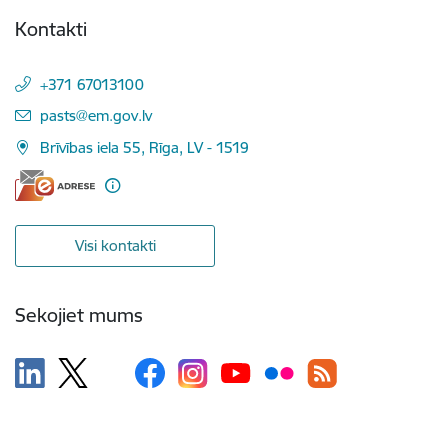
Kontakti
+371 67013100
E-pasts:
pasts@em.gov.lv
Brīvības iela 55, Rīga, LV - 1519
Visi kontakti
Sekojiet mums