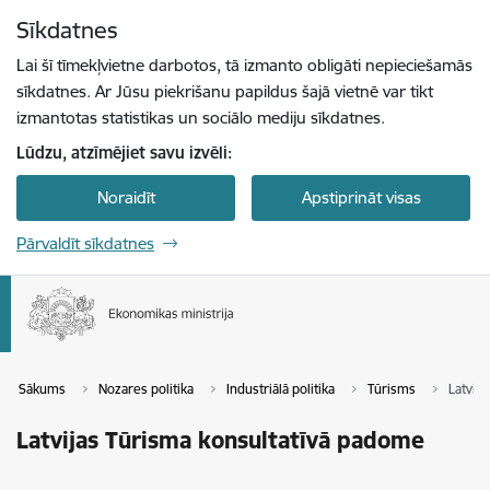
Pāriet uz lapas saturu
Sīkdatnes
Spied
lai meklētu
Enter
Lai šī tīmekļvietne darbotos, tā izmanto obligāti nepieciešamās
sīkdatnes. Ar Jūsu piekrišanu papildus šajā vietnē var tikt
izmantotas statistikas un sociālo mediju sīkdatnes.
Lūdzu, atzīmējiet savu izvēli:
Noraidīt
Apstiprināt visas
Pārvaldīt sīkdatnes
Sākums
Nozares politika
Industriālā politika
Tūrisms
Latvij
Latvijas Tūrisma konsultatīvā padome