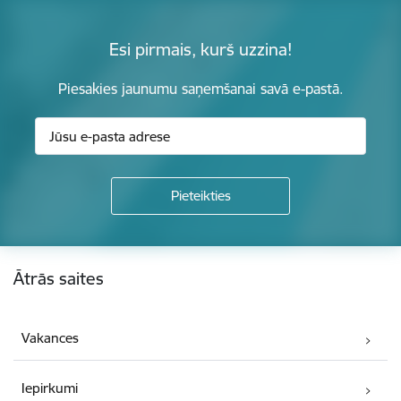
Esi pirmais, kurš uzzina!
Piesakies jaunumu saņemšanai savā e-pastā.
Kājene
Ātrās saites
Vakances
Iepirkumi