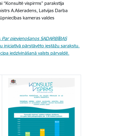
ai “Konsultē vispirms” parakstīja
istrs A.Ašeradens, Latvijas Darba
n rūpniecības kameras valdes
s
Par pievienošanos SADARBĪBAS
au iniciatīvā pārstāvēto iestāžu sarakstu.
cipa iedzīvināšanā valsts pārvaldē.