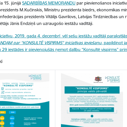
a 15. jūnijā
SADARBĪBAS MEMORANDU
par pievienošanos iniciatīv
prezidents M.Kučinskis, Ministru prezidenta biedrs, ekonomikas min
nfederācijas prezidents Vitālijs Gavrilovs, Latvijas Tirdzniecības u
ētājs Jānis Endziņš un uzraugošo iestāžu vadītāji.
niciatīvu, 2019. gada 4. decembrī vēl sešu iestāžu vadītāji parakstījā
AM par “KONSULTĒ VISPIRMS” iniciatīvas ieviešanu
, papildinot j
u 29 iestādes ir pievienojušās ņemot dalību “Konsultē vispirms” prin
ki