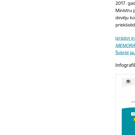
2017. gad
Ministru 
devēju ko
priekšsēd
Izrādot i
MEMORAND
Šobrīd ja
Infografi