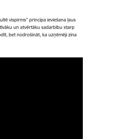
sultē vispirms” principa ieviešana ļaus
ktīvāku un atvērtāku sadarbību starp
īt, bet nodrošināt, ka uzņēmēji zina