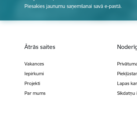
Piesakies jaunumu saņemšanai savā e-pastā.
Kājene
Ātrās saites
Noderīg
Vakances
Privātuma
Iepirkumi
Piekļūsta
Projekti
Lapas kar
Par mums
Sīkdatņu 