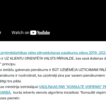
Uzņēmējdarbības vides pilnveidošanas pasākumu plāna 2019.-20
em ir UZ KLIENTU ORIENTĒTA VALSTS PĀRVALDE, kas savā ikdienas 
 principu.
o iestāžu galvenais pienākums ir BŪT UZŅĒMĒJA UZTICAMAM P
ienākums ir nodrošināt, ka uzņēmēji zina par saviem pienākumiem pr
tīgi tos pilda.
s ministrija izstrādājusi
VADLĪNIJAS PAR "KONSULTĒ VISPIRMS" 
 DARBĀ
, kurās ietverts vienots algoritms iniciatīvas “Konsultē vispir
kses piemēri.