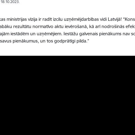
: 18.10.2023.
 ministrijas vīzija ir radīt izcilu uzņēmējdarbības vidi Latvijā! “Kon
labāku rezultātu normatīvo aktu ievērošanā, kā arī nodrošinās efe
jām iestādēm un uzņēmējiem. Iestāžu galvenais pienākums nav sod
 savus pienākumus, un tos godprātīgi pilda.”