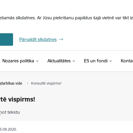
iešamās sīkdatnes. Ar Jūsu piekrišanu papildus šajā vietnē var tikt i
Pārvaldīt sīkdatnes
Nozares politika
Aktualitātes
ES un fondi
Konta
darbības vide
Konsultē vispirms!
tē vispirms!
ņot tekstu
25.09.2020.