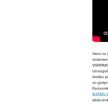
Viens no
virzieni
VISPIRMS”
Uzraugoš
Iestāžu p
un godprā
Ekonomika
IESTĀŽU
labās pra