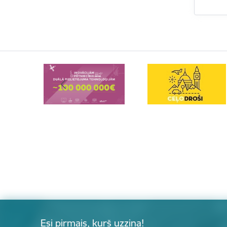
Esi pirmais, kurš uzzina!