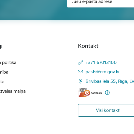
i
Kontakti
 politika
+371 67013100
E-pasts:
pasts@em.gov.lv
mība
Brīvības iela 55, Rīga, L
te
izvēles maiņa
Visi kontakti