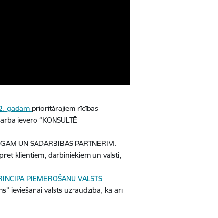
22. gadam
prioritārajiem rīcības
darbā ievēro “KONSULTĒ
ALĪGAM UN SADARBĪBAS PARTNERIM.
et klientiem, darbiniekiem un valsti,
PRINCIPA PIEMĒROŠANU VALSTS
ms” ieviešanai valsts uzraudzībā, kā arī