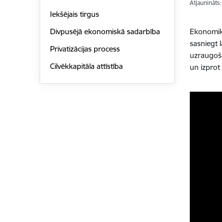
Atjaunināts
Iekšējais tirgus
Ekonomikas
Divpusējā ekonomiskā sadarbība
sasniegt 
Privatizācijas process
uzraugoša
Cilvēkkapitāla attīstība
un izprot