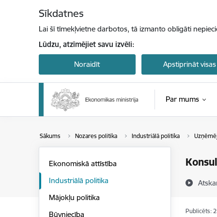
Pāriet uz lapas saturu
Sīkdatnes
Lai šī tīmekļvietne darbotos, tā izmanto obligāti nepiec
Lūdzu, atzīmējiet savu izvēli:
Noraidīt
Apstiprināt visas
Par mums
Sākums
Nozares politika
Industriālā politika
Uzņēmēj
Konsul
Ekonomiskā attīstība
Industriālā politika
Atska
Mājokļu politika
Publicēts: 
Būvniecība