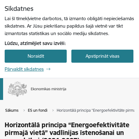
Pāriet uz lapas saturu
Sīkdatnes
Spied
lai meklētu
Enter
Lai šī tīmekļvietne darbotos, tā izmanto obligāti nepieciešamās
sīkdatnes. Ar Jūsu piekrišanu papildus šajā vietnē var tikt
izmantotas statistikas un sociālo mediju sīkdatnes.
Lūdzu, atzīmējiet savu izvēli:
Noraidīt
Apstiprināt visas
Pārvaldīt sīkdatnes
Sākums
ES un fondi
Horizontālā principa “Energoefektivitāte pirmajā 
Horizontālā principa “Energoefektivitāte
pirmajā vietā” vadlīnijas īstenošanai un