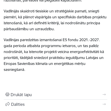
ražošanas, pārvades vai piegādes kapacitātēm.
Vadlīnijās skaidroti tiesiskie un stratēģiskie pamati, sniegti
piemēri, kā plānot vispārīgās un specifiskās darbības projektu
īstenošanā, kā arī definēti kritēriji, lai nodrošinātu principa
pārbaudāmību un uzraudzību.
Vadlīnijas paredzētas izmantošanai ES fondu 2021.-2027.
gada perioda atbalsta programmu ietvaros, un tas palīdz
nodrošināt, ka īstenotie projekti veicina energoefektivitāti kā
prioritāti, tādējādi sniedzot praktisku ieguldījumu Latvijas un
Eiropas Savienības klimata un enerģētikas mērķu
sasniegšanā.
Drukāt lapu
Dalīties