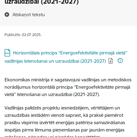
uzraudzībai (2021-2027)
Atskaņot tekstu
Publicēts: 02.07.2025.
Lejupielādēt:
Horizontālais princips “Energoefektivitāte pirmajā vietā”
vadlīnijas īstenošanai un uzraudzībai (2021-2027)
Ekonomikas ministrija ir sagatavojusi vadlīnijas un metodiskos
norādījumus horizontālā principa “Energoefektivitāte pirmajā
vietā” īstenošanai un uzraudzībai (2021-2027).
Vadlīnijas palīdzēs projektu iesniedzējiem, vērtētājiem un
uzraudzības iestādēm vienoti saprast, kā praksē piemērot
prasību vispirms izvērtēt enerģijas patēriņa samazināšanas
iespējas pirms lēmuma pieņemšanas par jaunām enerģijas