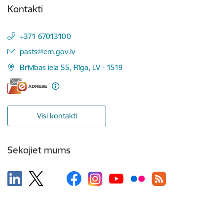
Kontakti
+371 67013100
E-pasts:
pasts@em.gov.lv
Brīvības iela 55, Rīga, LV - 1519
Visi kontakti
Sekojiet mums