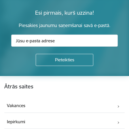
Esi pirmais, kurš uzzina!
Piesakies jaunumu saņemšanai savā e-pastā.
Kājene
Ātrās saites
Vakances
Iepirkumi