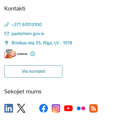
Kontakti
+371 67013100
E-pasts:
pasts@em.gov.lv
Brīvības iela 55, Rīga, LV - 1519
Visi kontakti
Sekojiet mums