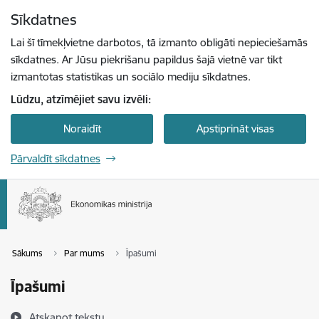
Pāriet uz lapas saturu
Sīkdatnes
Spied
lai meklētu
Enter
Lai šī tīmekļvietne darbotos, tā izmanto obligāti nepieciešamās
sīkdatnes. Ar Jūsu piekrišanu papildus šajā vietnē var tikt
izmantotas statistikas un sociālo mediju sīkdatnes.
Lūdzu, atzīmējiet savu izvēli:
Noraidīt
Apstiprināt visas
Pārvaldīt sīkdatnes
Sākums
Par mums
Īpašumi
Īpašumi
Atskaņot tekstu