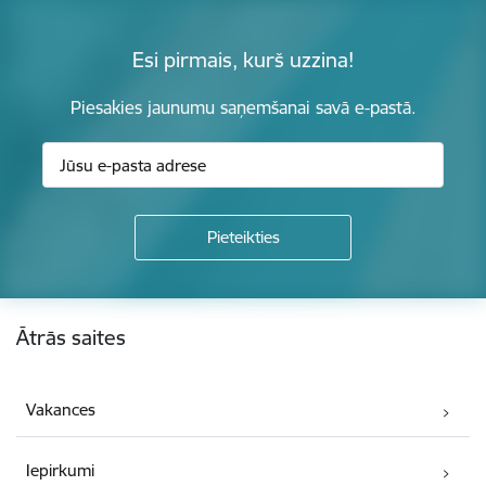
Esi pirmais, kurš uzzina!
Piesakies jaunumu saņemšanai savā e-pastā.
Kājene
Ātrās saites
Vakances
Iepirkumi