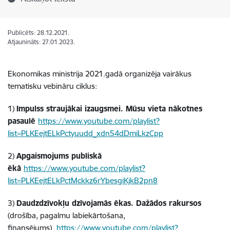
Publicēts: 28.12.2021.
Atjaunināts: 27.01.2023.
Ekonomikas ministrija 2021.gadā organizēja vairākus
tematisku vebināru ciklus:
1)
Impulss straujākai izaugsmei. Mūsu vieta nākotnes
pasaulē
https://www.youtube.com/playlist?
list=PLKEejtELkPctyuudd_xdn54dDmiLkzCpp
2)
Apgaismojums publiskā
ēkā
https://www.youtube.com/playlist?
list=PLKEejtELkPctMckkz6rYbesgiKjkB2pn8
3)
Daudzdzīvokļu dzīvojamās ēkas. Dažādos rakursos
(drošība, pagalmu labiekārtošana,
finansējums)
https://www.youtube.com/playlist?