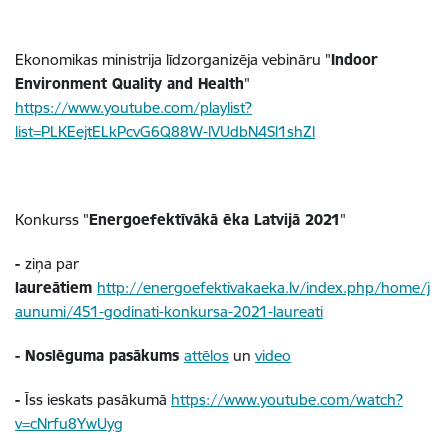
Ekonomikas ministrija līdzorganizēja vebināru "
Indoor
Environment Quality and Health
"
https://www.youtube.com/playlist?
list=PLKEejtELkPcvG6Q88W-lVUdbN4Sl1shZl
Konkurss "
Energoefektīvākā ēka Latvijā 2021
"
-
ziņa par
laureātiem
http://energoefektivakaeka.lv/index.php/home/j
aunumi/451-godinati-konkursa-2021-laureati
- Noslēguma pasākums
attēlos
un
video
-
Īss ieskats pasākumā
https://www.youtube.com/watch?
v=cNrfu8YwUyg