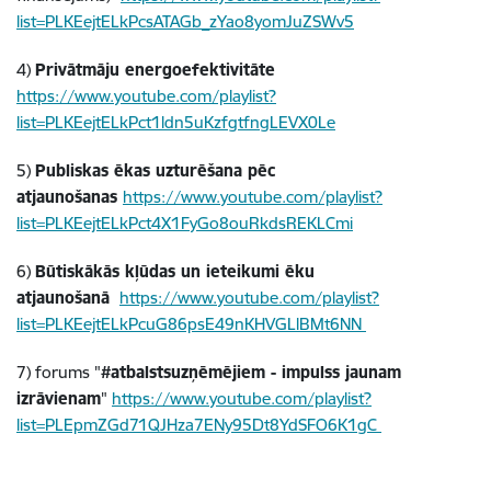
list=PLKEejtELkPcsATAGb_zYao8yomJuZSWv5
4)
Privātmāju energoefektivitāte
https://www.youtube.com/playlist?
list=PLKEejtELkPct1ldn5uKzfgtfngLEVX0Le
5)
Publiskas ēkas uzturēšana pēc
atjaunošanas
https://www.youtube.com/playlist?
list=PLKEejtELkPct4X1FyGo8ouRkdsREKLCmi
6)
Būtiskākās kļūdas un ieteikumi ēku
atjaunošanā
https://www.youtube.com/playlist?
list=PLKEejtELkPcuG86psE49nKHVGLlBMt6NN
7) forums "
#atbalstsuzņēmējiem - impulss jaunam
izrāvienam
"
https://www.youtube.com/playlist?
list=PLEpmZGd71QJHza7ENy95Dt8YdSFO6K1gC