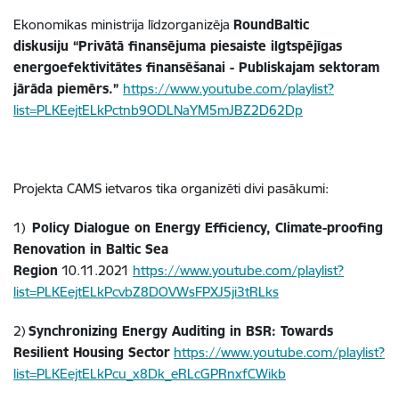
Ekonomikas ministrija līdzorganizēja
RoundBaltic
diskusiju “Privātā finansējuma piesaiste ilgtspējīgas
energoefektivitātes finansēšanai - Publiskajam sektoram
jārāda piemērs.”
https://www.youtube.com/playlist?
list=PLKEejtELkPctnb9ODLNaYM5mJBZ2D62Dp
Projekta CAMS ietvaros tika organizēti divi pasākumi:
1)
Policy Dialogue on Energy Efficiency, Climate-proofing
Renovation in Baltic Sea
Region
10.11.2021
https://www.youtube.com/playlist?
list=PLKEejtELkPcvbZ8DOVWsFPXJ5ji3tRLks
2)
Synchronizing Energy Auditing in BSR: Towards
Resilient Housing Sector
https://www.youtube.com/playlist?
list=PLKEejtELkPcu_x8Dk_eRLcGPRnxfCWikb