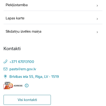
Piekļūstamība
Lapas karte
Sīkdatņu izvēles maiņa
Kontakti
+371 67013100
E-pasts:
pasts@em.gov.lv
Brīvības iela 55, Rīga, LV - 1519
Visi kontakti