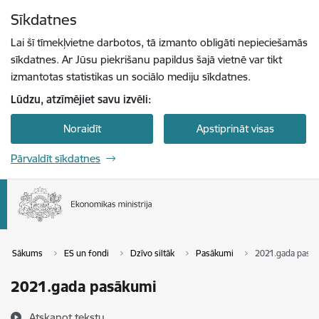
Pāriet uz lapas saturu
Sīkdatnes
Spied
lai meklētu
Enter
Lai šī tīmekļvietne darbotos, tā izmanto obligāti nepieciešamās
sīkdatnes. Ar Jūsu piekrišanu papildus šajā vietnē var tikt
izmantotas statistikas un sociālo mediju sīkdatnes.
Lūdzu, atzīmējiet savu izvēli:
Noraidīt
Apstiprināt visas
Pārvaldīt sīkdatnes
Sākums
ES un fondi
Dzīvo siltāk
Pasākumi
2021.gada pasā
2021.gada pasākumi
Atskaņot tekstu