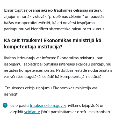
Izmantojot ziņošanai iekšējo trauksmes celšanas sistēmu,
ziņojums nonāk vistuvāk “problēmas cēlonim” un paustās
bažas var operatīvi izvērtēt, kā arī novērst iespējamo
pārkāpumu vai identificēt sistemātiska rakstura trūkumus.
Kā celt trauksmi Ekonomikas ministrijā kā
kompetentajā institūcijā?
Ikviens iedzīvotājs var informē Ekonomikas ministriju par
iespējamu, sabiedrībai būtiskas intereses skarošu pārkāpumu
iestādes kompetences jomās. Padotības iestādē nodarbinātais
var vērsties augstākā iestādē kā kompetentajā institūcijā.
Trauksmes cēlēja ziņojumu Ekonomikas ministrijā var
iesniegt:
uz e-pastu
trauksme@em.gov.lv
(vēlams lejuplādēt un
aizpildīt
veidlapu
; jābūt parakstītam ar drošu elektronisko