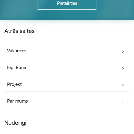
Kājene
Ātrās saites
Vakances
Iepirkumi
Projekti
Par mums
Noderīgi