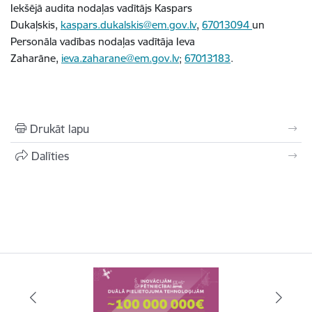
Iekšējā audita nodaļas vadītājs Kaspars
Dukaļskis,
kaspars.dukalskis@em.gov.lv
,
67013094
un
Personāla vadības nodaļas vadītāja Ieva
Zaharāne,
ieva.zaharane@em.gov.lv
;
67013183
.
Drukāt lapu
Dalīties