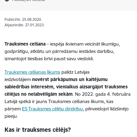
Publicēts: 25.08.2020.
Atjaunināts: 27.01.2023.
Trauksmes celšana
– iespēja ikvienam veicināt likumīgu,
godprātīgu, atklātu un pārredzamu iestādes darbību,
izmantojot tiesības brīvi paust savu viedokli.
Trauksmes celšanas likums
palīdz Latvijas
iedzīvotājiem
novērst pārkāpumus un kaitējumu
sabiedrības interesēm, vienlaikus aizsargājot trauksmes
cēlējus no nelabvēlīgām sekām
. No 2022. gada 4. februāra
Latvijā spēkā ir jauns Trauksmes celšanas likums, kas
pārņem
ES Trauksmes cēlēju direktīvu
, pilnveidojot līdzšinējo
pieeju.
Kas ir trauksmes cēlējs?