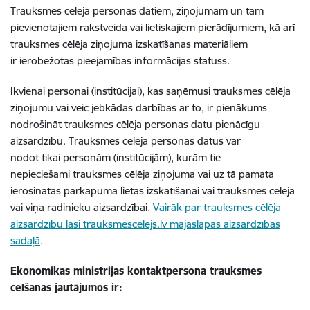
Trauksmes cēlēja personas datiem, ziņojumam un tam
pievienotajiem rakstveida vai lietiskajiem pierādījumiem, kā arī
trauksmes cēlēja ziņojuma izskatīšanas materiāliem
ir ierobežotas pieejamības informācijas statuss.
Ikvienai personai (institūcijai), kas saņēmusi trauksmes cēlēja
ziņojumu vai veic jebkādas darbības ar to, ir pienākums
nodrošināt trauksmes cēlēja personas datu pienācīgu
aizsardzību. Trauksmes cēlēja personas datus var
nodot tikai personām (institūcijām), kurām tie
nepieciešami trauksmes cēlēja ziņojuma vai uz tā pamata
ierosinātas pārkāpuma lietas izskatīšanai vai trauksmes cēlēja
vai viņa radinieku aizsardzībai.
Vairāk par trauksmes cēlēja
aizsardzību lasi trauksmescelejs.lv mājaslapas aizsardzības
sadaļā
.
Ekonomikas ministrijas kontaktpersona trauksmes
celšanas jautājumos ir: