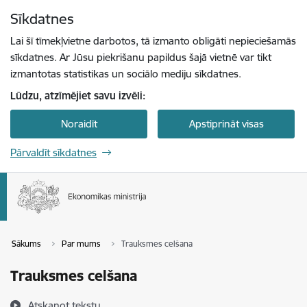
Pāriet uz lapas saturu
Sīkdatnes
Spied
lai meklētu
Enter
Lai šī tīmekļvietne darbotos, tā izmanto obligāti nepieciešamās
sīkdatnes. Ar Jūsu piekrišanu papildus šajā vietnē var tikt
izmantotas statistikas un sociālo mediju sīkdatnes.
Lūdzu, atzīmējiet savu izvēli:
Noraidīt
Apstiprināt visas
Pārvaldīt sīkdatnes
Sākums
Par mums
Trauksmes celšana
Trauksmes celšana
Atskaņot tekstu