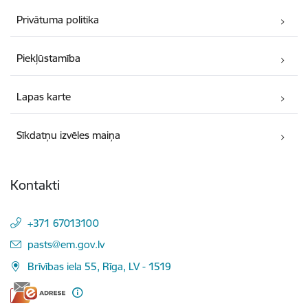
Privātuma politika
Piekļūstamība
Lapas karte
Sīkdatņu izvēles maiņa
Kontakti
+371 67013100
E-pasts:
pasts@em.gov.lv
Brīvības iela 55, Rīga, LV - 1519