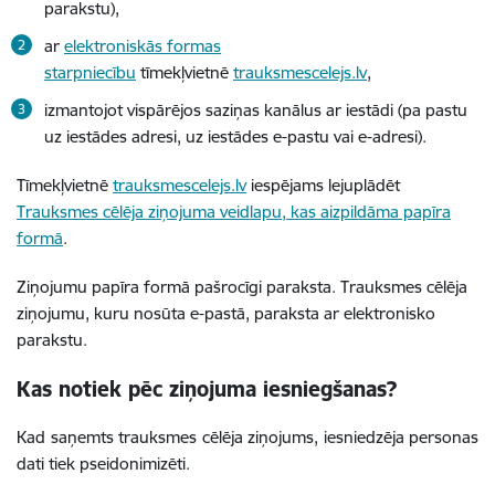
parakstu),
ar
elektroniskās formas
starpniecību
tīmekļvietnē
trauksmescelejs.lv
,
izmantojot vispārējos saziņas kanālus ar iestādi (pa pastu
uz iestādes adresi, uz iestādes e-pastu vai e-adresi).
Tīmekļvietnē
trauksmescelejs.lv
iespējams lejuplādēt
Trauksmes cēlēja ziņojuma veidlapu, kas aizpildāma papīra
formā
.
Ziņojumu papīra formā pašrocīgi paraksta. Trauksmes cēlēja
ziņojumu, kuru nosūta e-pastā, paraksta ar elektronisko
parakstu.
Kas notiek pēc ziņojuma iesniegšanas?
Kad saņemts trauksmes cēlēja ziņojums, iesniedzēja personas
dati tiek pseidonimizēti.