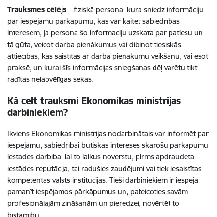
Trauksmes cēlējs
– fiziskā persona, kura sniedz informāciju
par iespējamu pārkāpumu, kas var kaitēt sabiedrības
interesēm, ja persona šo informāciju uzskata par patiesu un
tā gūta, veicot darba pienākumus vai dibinot tiesiskās
attiecības, kas saistītas ar darba pienākumu veikšanu, vai esot
praksē, un kurai šīs informācijas sniegšanas dēļ varētu tikt
radītas nelabvēlīgas sekas.
Kā celt trauksmi Ekonomikas ministrijas
darbiniekiem?
Ikviens Ekonomikas ministrijas nodarbinātais var informēt par
iespējamu, sabiedrībai būtiskas intereses skarošu pārkāpumu
iestādes darbībā, lai to laikus novērstu, pirms apdraudēta
iestādes reputācija, tai radušies zaudējumi vai tiek iesaistītas
kompetentās valsts institūcijas. Tieši darbiniekiem ir iespēja
pamanīt iespējamos pārkāpumus un, pateicoties savām
profesionālajām zināšanām un pieredzei, novērtēt to
bīstamību.