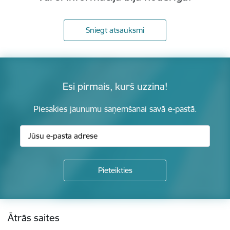
Sniegt atsauksmi
Esi pirmais, kurš uzzina!
Piesakies jaunumu saņemšanai savā e-pastā.
Kājene
Ātrās saites