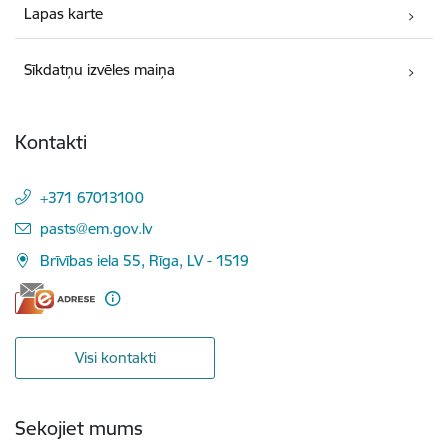
Lapas karte
Sīkdatņu izvēles maiņa
Kontakti
+371 67013100
E-pasts:
pasts@em.gov.lv
Brīvības iela 55, Rīga, LV - 1519
Visi kontakti
Sekojiet mums