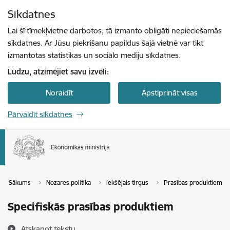
Pāriet uz lapas saturu
Sīkdatnes
Spied
lai meklētu
Enter
Lai šī tīmekļvietne darbotos, tā izmanto obligāti nepieciešamās
sīkdatnes. Ar Jūsu piekrišanu papildus šajā vietnē var tikt
izmantotas statistikas un sociālo mediju sīkdatnes.
Lūdzu, atzīmējiet savu izvēli:
Noraidīt
Apstiprināt visas
Pārvaldīt sīkdatnes
Sākums
Nozares politika
Iekšējais tirgus
Prasības produktiem
Specifiskās prasības produktiem
Atskaņot tekstu