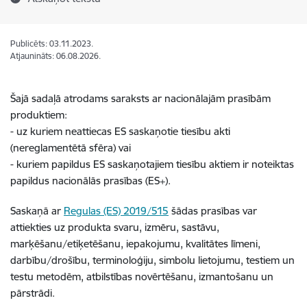
Publicēts: 03.11.2023.
Atjaunināts: 06.08.2026.
Šajā sadaļā atrodams saraksts ar nacionālajām prasībām
produktiem:
- uz kuriem neattiecas ES saskaņotie tiesību akti
(nereglamentētā sfēra) vai
- kuriem papildus ES saskaņotajiem tiesību aktiem ir noteiktas
papildus nacionālās prasības (ES+).
Saskaņā ar
Regulas (ES) 2019/515
šādas prasības var
attiekties uz produkta svaru, izmēru, sastāvu,
marķēšanu/etiķetēšanu, iepakojumu, kvalitātes līmeni,
darbību/drošību, terminoloģiju, simbolu lietojumu, testiem un
testu metodēm, atbilstības novērtēšanu, izmantošanu un
pārstrādi.