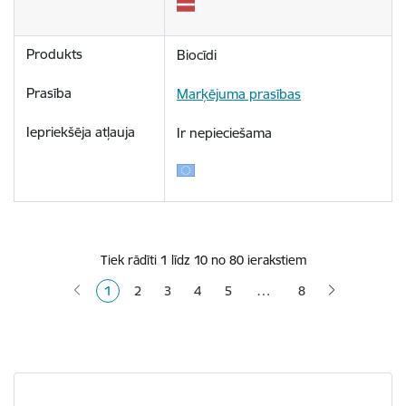
Biocīdi
Marķējuma prasības
Ir nepieciešama
Tiek rādīti 1 līdz 10 no 80 ierakstiem
…
1
2
3
4
5
8